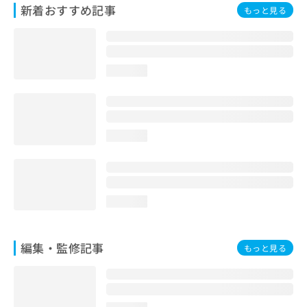
新着おすすめ記事
お
もっと見る
問
い
合
わ
loading...
せ
は
こ
ち
ら
loading...
loading...
編集・監修記事
もっと見る