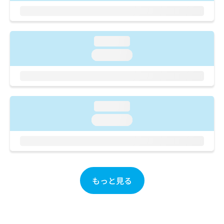
ご了
ら
み
承く
は
ださ
こ
無
い。
ち
料
loading...
ら
情
loading...
報
拡
掲
充
載
の
情
お
報
loading...
申
の
し
修
loading...
込
正
み
は
は
こ
こ
ち
ち
ら
ら
もっと見る
そ
の
他
の