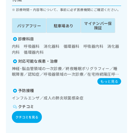
ッ
は
ク
診療時間・内容等について、事前に必ず医療機関にご確認ください。
こ
ナ
ち
ビ
ら
マイナンバー保
バリアフリー
駐車場あり
に
険証
関
広
す
診療科目
広
告
る
告
内科 呼吸器科 消化器科 循環器科 呼吸器内科 消化器
代
お
出
内科 循環器内科
理
問
稿
対応可能な疾患・治療
店
い
の
合
神経･脳血管領域の一次診療／終夜睡眠ポリグラフィー／睡
の
お
眠障害／認知症／呼吸器領域の一次診療／在宅持続陽圧呼吸
わ
方
問
療法（睡眠時無呼吸症候群治療）／在宅酸素療法／消化器系
せ
い
もっと見る
は
領域の一次診療／肝･胆道・膵臓領域の一次診療／循環器系
は
合
こ
予防接種
領域の一次診療／腎･泌尿器系領域の一次診療／内分泌･代
こ
わ
ち
謝･栄養領域の一次診療／インスリン療法／糖尿病患者教育
インフルエンザ／成人の肺炎球菌感染症
ち
せ
ら
（食事療法、運動療法、自己血糖測定）／血液・免疫系領域
ら
は
クチコミ
の一次診療／漢方薬の処方
こ
こち
ち
クチコミを見る
広
らは
広
ら
告
マイ
告
出
ナビ