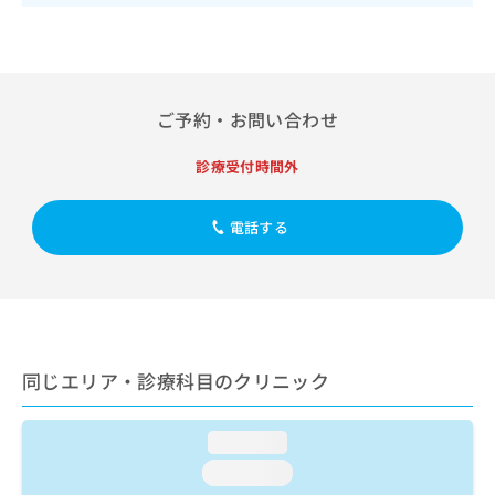
出
稿
クリ
資
稿
ニッ
の
料
クナ
の
お
の
ビサ
お
問
ご
イト
問
い
請
への
い
ご予約・お問い合わせ
合
お問
求
合
合せ
わ
は
フォ
わ
せ
診療受付時間外
こ
ーム
せ
は
ち
とな
は
こ
ら
りま
こ
電話する
ち
す。
ち
ら
クリ
無
ら
ニッ
料
クの
資
情
予
料
報
約・
の
症状
拡
のご
ご
充
同じエリア・診療科目のクリニック
相談
請
の
など
求
お
はで
は
申
きま
loading...
こ
せん
し
loading...
ので
ち
込