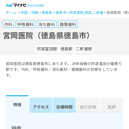
一
般
ホーム
中国・四国
徳島県
徳島市
阿波富田
,
徳島
,
二軒屋
宮岡医院（徳
ユ
内科
呼吸器科
消化器科
循環器科
ー
ザ
宮岡医院（徳島県徳島市）
ー
の
阿波富田駅
徳島駅
二軒屋駅
方
は
こ
宮岡医院は徳島県徳島市にあります。JR牟岐線の阿波富田が最寄り
駅です。内科／呼吸器科／消化器科／循環器科の診察をしていま
ち
す。
ら
医
マ
療
イ
関
ナ
特徴
アクセス
診療時間
紹介記事
医師
係
ビ
者
ク
の
リ
方
ニ
特徴