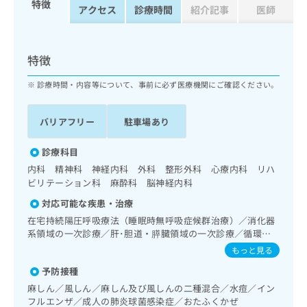
特徴
ッ
は
アクセス
診療時間
紹介記事
医師
ク
こ
ナ
ち
ビ
ら
特徴
に
関
広
診療時間・内容等について、事前に必ず医療機関にご確認ください。
す
広
告
る
告
代
お
出
バリアフリー
駐車場あり
理
問
稿
店
い
の
診療科目
合
の
お
内科 精神科 神経内科 外科 整形外科 心療内科 リハ
わ
方
問
ビリテーション科 麻酔科 脳神経内科
せ
い
は
は
合
対応可能な疾患・治療
こ
こ
わ
ち
在宅持続陽圧呼吸療法（睡眠時無呼吸症候群治療）／消化器
ち
せ
系領域の一次診療／肝･胆道・膵臓領域の一次診療／循環器
ら
ら
は
系領域の一次診療／ホルター型心電図検査／内分泌･代謝･栄
もっと見る
こ
養領域の一次診療／インスリン療法／血液・免疫系領域の一
こち
ち
予防接種
広
次診療／筋・骨格系及び外傷領域の一次診療／脳血管疾患等
らは
広
ら
告
リハビリテーション／運動器リハビリテーション／麻酔科標
麻しん／風しん／麻しん及び風しんの二種混合／水痘／イン
マイ
告
榜医による麻酔（麻酔管理）／硬膜外麻酔／神経ブロック／
出
ナビ
フルエンザ／成人の肺炎球菌感染症／おたふくかぜ