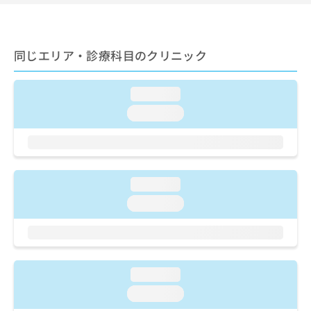
ご了
ら
み
承く
は
ださ
こ
無
い。
ち
料
同じエリア・診療科目のクリニック
ら
情
報
拡
loading...
掲
充
載
loading...
の
情
お
報
申
の
し
修
込
正
loading...
み
は
は
loading...
こ
こ
ち
ち
ら
ら
そ
loading...
の
他
loading...
の