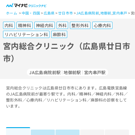
一
般
ホーム
中国・四国
広島県
廿日市市
JA広島病院前
,
地御前
,
宮内串戸
宮
ユ
内科
精神科
神経内科
外科
整形外科
心療内科
ー
ザ
リハビリテーション科
麻酔科
ー
宮内総合クリニック（広島県廿日市
の
方
市）
は
こ
JA広島病院前駅
地御前駅
宮内串戸駅
ち
ら
宮内総合クリニックは広島県廿日市市にあります。広島電鉄宮島線
医
のJA広島病院前が最寄り駅です。内科／精神科／神経内科／外科／
マ
療
整形外科／心療内科／リハビリテーション科／麻酔科の診察をして
イ
関
います。
ナ
係
ビ
者
ク
の
リ
方
ニ