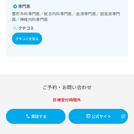
出
硬膜外ブロックにおける麻酔剤の持続注入／画像診断管理
稿
クリ
資
専門医
稿
ニッ
（専ら画像診断を担当する医師による読影）／遠隔画像診断
の
料
クナ
／ＭＲＩ撮影
の
整形外科専門医／総合内科専門医／血液専門医／超音波専門
お
の
ビサ
医／神経内科専門医
お
問
ご
イト
問
い
請
への
クチコミ
い
合
お問
求
合
合せ
わ
クチコミを見る
は
フォ
わ
せ
こ
ーム
せ
は
ち
とな
は
こ
ら
りま
こ
ち
す。
ち
ら
クリ
無
ら
ニッ
料
クの
資
情
予
ご予約・お問い合わせ
料
報
約・
の
症状
拡
のご
診療受付時間外
ご
充
相談
請
の
など
求
お
はで
電話する
公式サイト
は
申
きま
こ
せん
し
ので
ち
込