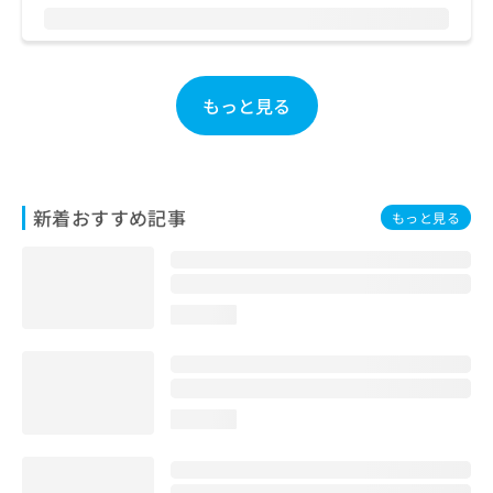
お
問
い
合
もっと見る
わ
せ
は
こ
ち
ら
新着おすすめ記事
もっと見る
loading...
loading...