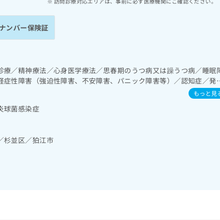
訪問診療対応エリアは、事前に必ず医療機関にご確認ください。
ナンバー保険証
診療／精神療法／心身医学療法／思春期のうつ病又は躁うつ病／睡眠
経症性障害（強迫性障害、不安障害、パニック障害等）／認知症／発
）／漢方薬の処方
もっと見
炎球菌感染症
／杉並区／狛江市