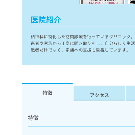
せ
こち
ち
らは
は
マイ
こ
ら
医院紹介
ナビ
ち
クリ
ら
ニッ
クナ
精神科に特化した訪問診療を行っているクリニック
広
ビサ
広
資
イト
患者や家族から丁寧に聞き取りをし、自分らしく生
告
告
への
料
出
患者だけでなく、家族への支援も重視しています。
出
お問
の
稿
合せ
稿
ご
の
フォ
の
請
お
ーム
お
求
問
とな
問
りま
は
い
い
す。
こ
合
合
クリ
ち
わ
特徴
ニッ
アクセス
わ
ら
せ
クの
せ
は
予
は
約・
こ
こ
無
症状
ち
特徴
ち
のご
料
ら
相談
ら
情
など
報
はで