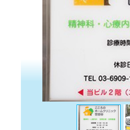
係
ク
者
リ
の
ニ
ッ
方
ク
は
ナ
こ
ビ
ち
に
関
ら
す
る
お
広
広
問
告
告
い
出
代
合
稿
わ
理
の
せ
店
お
は
の
問
こ
い
方
ち
合
ら
は
わ
こ