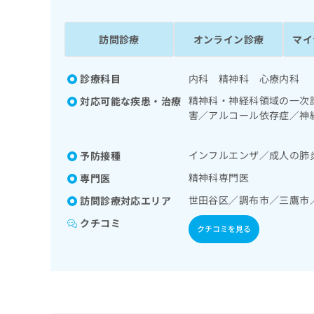
拡
資
きま
充
料
せん
の
ので
の
訪問診療
オンライン診療
マイ
ご了
お
ご
承く
申
請
ださ
し
求
診療科目
内科 精神科 心療内科
い。
込
は
精神科・神経科領域の一次
対応可能な疾患・治療
み
こ
害／アルコール依存症／神
は
ち
障害（自閉症、学習障害等
こ
ら
ち
インフルエンザ／成人の肺
予防接種
ら
無
精神科専門医
専門医
料
世田谷区／調布市／三鷹市
掲
訪問診療対応エリア
情
載
報
クチコミ
情
拡
クチコミを見る
報
充
の
の
修
お
正
申
は
し
こ
込