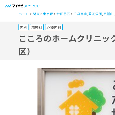
一
ホーム
関東
東京都
世田谷区
千歳烏山
,
芦花公園
,
八幡山
,
般
ユ
内科
精神科
心療内科
ー
ザ
こころのホームクリニック
ー
の
区）
方
は
こ
ち
ら
医
マ
療
イ
ナ
関
ビ