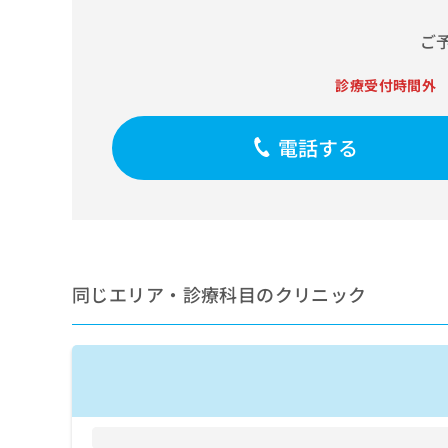
ち
み
ら
ご
は
こ
ち
診療受付時間外
そ
ら
の
他
電話する
の
お
問
い
合
わ
せ
同じエリア・診療科目のクリニック
は
こ
ち
ら