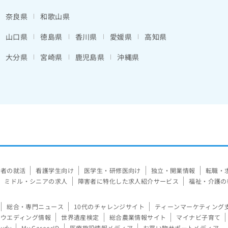
奈良県
和歌山県
山口県
徳島県
香川県
愛媛県
高知県
大分県
宮崎県
鹿児島県
沖縄県
験者の就活
看護学生向け
医学生・研修医向け
独立・開業情報
転職・
ミドル・シニアの求人
障害者に特化した求人紹介サービス
福祉・介護の
総合・専門ニュース
10代のチャレンジサイト
ティーンマーケティング
ウエディング情報
世界遺産検定
総合農業情報サイト
マイナビ子育て
tudy
My CareerID
医療施設情報メディア
お買い物サポートメディア