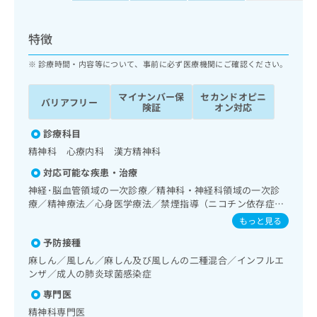
出
稿
クリ
資
稿
ニッ
の
料
クナ
の
お
の
特徴
ビサ
お
問
ご
イト
問
い
請
診療時間・内容等について、事前に必ず医療機関にご確認ください。
への
い
合
お問
求
合
合せ
わ
は
マイナンバー保
セカンドオピニ
バリアフリー
フォ
わ
せ
こ
険証
オン対応
ーム
せ
は
ち
とな
は
こ
診療科目
ら
りま
こ
ち
す。
精神科 心療内科 漢方精神科
ち
ら
クリ
無
対応可能な疾患・治療
ら
ニッ
料
クの
神経･脳血管領域の一次診療／精神科・神経科領域の一次診
資
情
予
療／精神療法／心身医学療法／禁煙指導（ニコチン依存症管
料
報
約・
理）／思春期のうつ病又は躁うつ病／睡眠障害／神経症性障
もっと見る
の
症状
拡
害（強迫性障害、不安障害、パニック障害等）／認知症／心
のご
ご
充
予防接種
的外傷後ストレス障害（PTSD）／発達障害（自閉症、学習
相談
請
の
障害等）／更年期障害治療／がんに伴う精神症状のケア／漢
など
麻しん／風しん／麻しん及び風しんの二種混合／インフルエ
求
お
はで
方薬の処方
ンザ／成人の肺炎球菌感染症
は
申
きま
こ
専門医
せん
し
ので
ち
込
精神科専門医