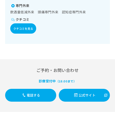
ご了
ら
み
承く
専門外来
は
ださ
飲酒量低減外来 頭痛専門外来 認知症専門外来
こ
無
い。
ち
料
クチコミ
ら
情
クチコミを見る
報
拡
掲
充
載
の
情
お
報
申
の
し
修
込
正
ご予約・お問い合わせ
み
は
は
こ
こ
ち
診療受付中
（18:00まで）
ち
ら
ら
電話する
公式サイト
そ
の
他
の