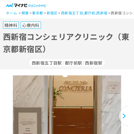
一
般
ホーム
関東
東京都
新宿区
西新宿五丁目
,
都庁前
,
西新宿
西新宿コンシ
ユ
精神科
心療内科
ー
ザ
西新宿コンシェリアクリニック（東
ー
京都新宿区）
の
方
は
西新宿五丁目駅
都庁前駅
西新宿駅
こ
ち
ら
医
マ
療
イ
関
ナ
係
ビ
者
ク
の
リ
方
ニ