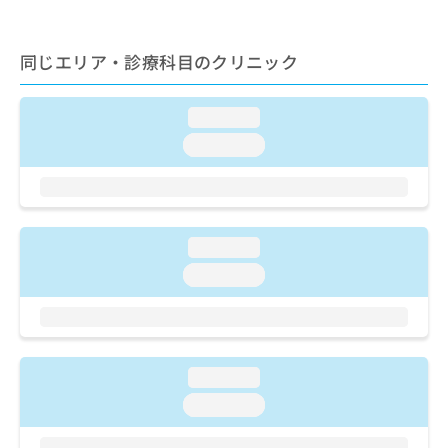
お
問
い
同じエリア・診療科目のクリニック
合
わ
せ
loading...
は
loading...
こ
ち
ら
loading...
loading...
loading...
loading...