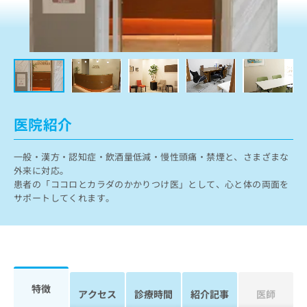
ッ
は
ク
こ
ナ
ち
ビ
ら
に
関
広
す
広
告
る
告
代
お
出
医院紹介
理
問
稿
店
い
の
一般・漢方・認知症・飲酒量低減・慢性頭痛・禁煙と、さまざまな
合
の
お
外来に対応。
わ
方
問
患者の「ココロとカラダのかかりつけ医」として、心と体の両面を
せ
い
は
サポートしてくれます。
は
合
こ
こ
わ
ち
ち
せ
ら
ら
は
こ
こち
ち
広
らは
広
ら
告
特徴
マイ
アクセス
診療時間
紹介記事
医師
告
出
ナビ