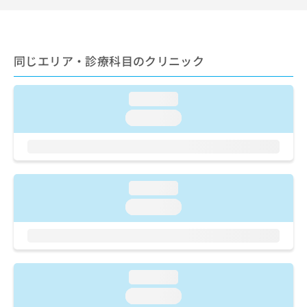
出
稿
クリ
資
稿
ニッ
の
料
クナ
の
お
の
ビサ
お
問
ご
イト
問
同じエリア・診療科目のクリニック
い
請
への
い
合
お問
求
合
合せ
わ
は
loading...
フォ
わ
せ
こ
ーム
せ
は
ち
loading...
とな
は
こ
ら
りま
こ
ち
す。
ち
ら
クリ
無
ら
ニッ
料
クの
loading...
資
情
予
料
報
約・
loading...
の
症状
拡
のご
ご
充
相談
請
の
など
求
お
はで
は
申
きま
loading...
こ
せん
し
loading...
ので
ち
込