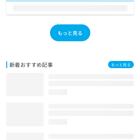
ご了
ら
み
承く
は
ださ
こ
無
い。
ち
料
ら
情
もっと見る
報
拡
掲
充
載
の
情
お
報
新着おすすめ記事
もっと見る
申
の
し
修
込
正
み
は
は
こ
loading...
こ
ち
ち
ら
ら
そ
loading...
の
他
の