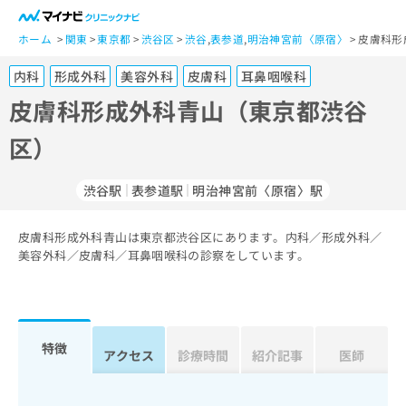
一
般
ホーム
関東
東京都
渋谷区
渋谷
,
表参道
,
明治神宮前〈原宿〉
皮膚科形
ユ
内科
形成外科
美容外科
皮膚科
耳鼻咽喉科
ー
ザ
皮膚科形成外科青山（東京都渋谷
ー
区）
の
方
は
渋谷駅
表参道駅
明治神宮前〈原宿〉駅
こ
ち
皮膚科形成外科青山は東京都渋谷区にあります。内科／形成外科／
ら
美容外科／皮膚科／耳鼻咽喉科の診察をしています。
医
マ
療
イ
関
ナ
係
ビ
特徴
アクセス
診療時間
紹介記事
医師
者
ク
の
リ
方
ニ