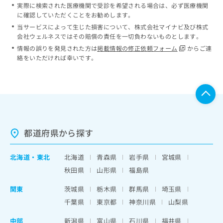
実際に検索された医療機関で受診を希望される場合は、必ず医療機関
に確認していただくことをお勧めします。
当サービスによって生じた損害について、株式会社マイナビ及び株式
会社ウェルネスではその賠償の責任を一切負わないものとします。
情報の誤りを発見された方は
掲載情報の修正依頼フォーム
からご連
絡をいただければ幸いです。
都道府県から探す
北海道
・
東北
北海道
青森県
岩手県
宮城県
秋田県
山形県
福島県
関東
茨城県
栃木県
群馬県
埼玉県
千葉県
東京都
神奈川県
山梨県
中部
新潟県
富山県
石川県
福井県