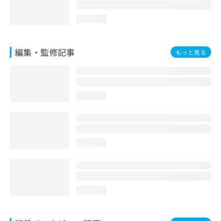
お
問
loading...
い
合
わ
編集・監修記事
もっと見る
せ
は
こ
ち
ら
loading...
loading...
loading...