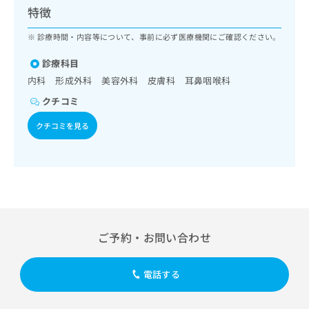
ッ
は
特徴
ク
こ
ナ
診療時間・内容等について、事前に必ず医療機関にご確認ください。
ち
ビ
ら
に
診療科目
関
内科 形成外科 美容外科 皮膚科 耳鼻咽喉科
広
す
広
告
クチコミ
る
告
代
お
出
クチコミを見る
理
問
稿
店
い
の
合
の
お
わ
方
問
せ
い
は
は
合
こ
こ
わ
ち
ち
せ
ら
ご予約・お問い合わせ
ら
は
こ
こち
ち
広
電話する
らは
広
ら
告
マイ
告
出
ナビ