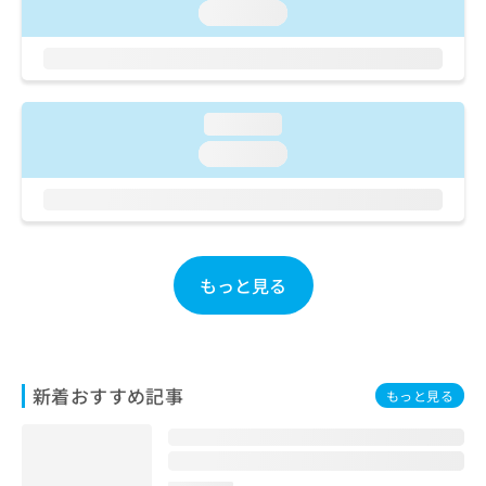
ご了
ら
み
loading...
承く
は
ださ
こ
無
い。
ち
料
ら
情
報
loading...
拡
掲
loading...
充
載
の
情
お
報
申
の
し
修
込
正
もっと見る
み
は
は
こ
こ
ち
ち
ら
ら
新着おすすめ記事
もっと見る
そ
の
他
の