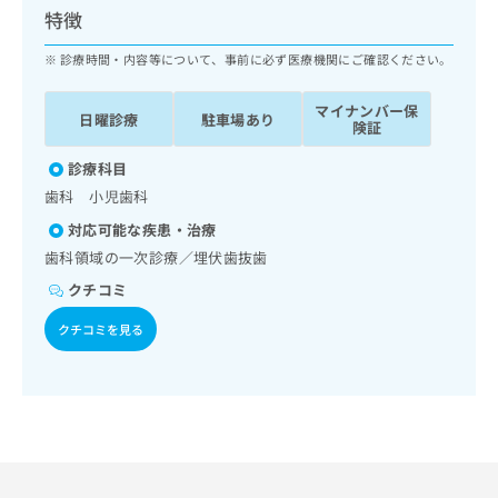
ッ
は
特徴
ク
こ
ナ
診療時間・内容等について、事前に必ず医療機関にご確認ください。
ち
ビ
ら
に
マイナンバー保
日曜診療
駐車場あり
関
険証
広
す
広
告
る
診療科目
告
代
お
出
歯科 小児歯科
理
問
稿
対応可能な疾患・治療
店
い
の
合
の
歯科領域の一次診療／埋伏歯抜歯
お
わ
方
問
クチコミ
せ
い
は
は
合
クチコミを見る
こ
こ
わ
ち
ち
せ
ら
ら
は
こ
こち
ち
広
らは
広
ら
告
マイ
告
出
ナビ