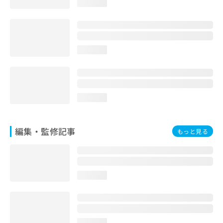
loading...
お
問
い
合
わ
loading...
せ
は
こ
ち
ら
loading...
編集・監修記事
もっと見る
loading...
loading...