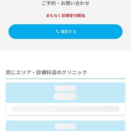
出
ご予約・お問い合わせ
稿
クリ
資
稿
ニッ
の
料
クナ
の
お
の
まもなく診療受付開始
ビサ
お
問
ご
イト
問
い
請
への
い
電話する
合
お問
求
合
合せ
わ
は
フォ
わ
せ
こ
ーム
せ
は
ち
とな
は
こ
ら
りま
こ
ち
す。
ち
ら
クリ
無
同じエリア・診療科目のクリニック
ら
ニッ
料
クの
資
情
予
料
報
約・
loading...
の
症状
拡
loading...
のご
ご
充
相談
請
の
など
求
お
はで
は
申
きま
こ
せん
し
loading...
ので
ち
込