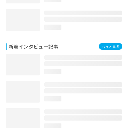
loading...
新着インタビュー記事
もっと見る
loading...
loading...
loading...