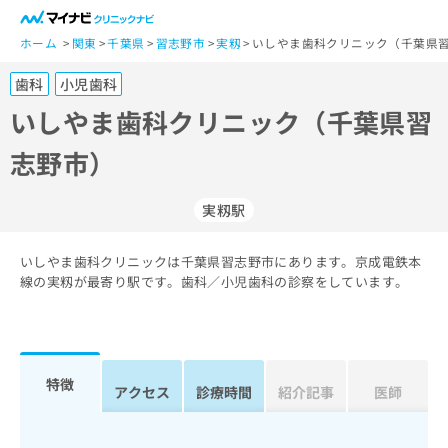
一
般
ホーム
関東
千葉県
習志野市
実籾
いしやま歯科クリニック（千葉県習
ユ
歯科
小児歯科
ー
ザ
いしやま歯科クリニック（千葉県習
ー
志野市）
の
方
は
実籾駅
こ
ち
いしやま歯科クリニックは千葉県習志野市にあります。京成電鉄本
ら
線の実籾が最寄り駅です。歯科／小児歯科の診察をしています。
医
マ
療
イ
関
ナ
係
ビ
特徴
アクセス
診療時間
紹介記事
医師
者
ク
の
リ
方
ニ