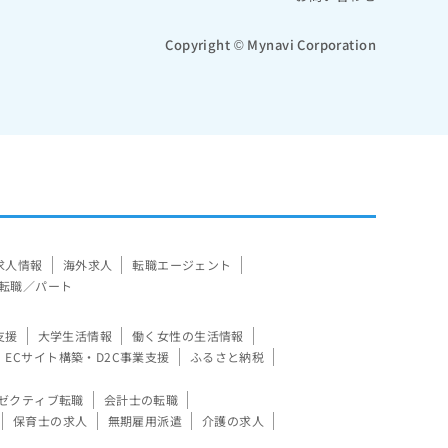
Copyright © Mynavi Corporation
求人情報
海外求人
転職エージェント
転職／パート
支援
大学生活情報
働く女性の生活情報
ECサイト構築・D2C事業支援
ふるさと納税
ゼクティブ転職
会計士の転職
保育士の求人
無期雇用派遣
介護の求人