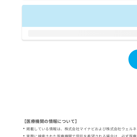
拡
資
きま
充
料
せん
の
ので
の
ご了
お
ご
承く
申
請
ださ
し
求
い。
込
は
み
こ
は
ち
こ
ら
ち
ら
無
料
掲
情
載
報
情
拡
報
充
の
の
修
お
【医療機関の情報について】
正
申
掲載している情報は、株式会社マイナビおよび株式会社ウェルネ
は
し
こ
実際に検索された医療機関で受診を希望される場合は、必ず医療
込