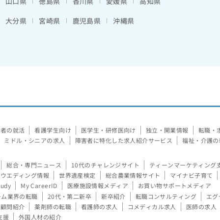
山口県
徳島県
香川県
愛媛県
高知県
大分県
宮崎県
鹿児島県
沖縄県
験者の就活
看護学生向け
医学生・研修医向け
独立・開業情報
転職・
ミドル・シニアの求人
障害者に特化した求人紹介サービス
福祉・介護の
総合・専門ニュース
10代のチャレンジサイト
ティーンマーケティング
ウエディング情報
世界遺産検定
総合農業情報サイト
マイナビ子育て
tudy
My CareerID
医療施設情報メディア
お買い物サポートメディア
ーム業界の転職
20代・第二新卒
新卒紹介
転職コンサルティング
エグ
顧問紹介
薬剤師の転職
看護師の求人
コメディカル求人
医師の求人
支援
外国人材の紹介