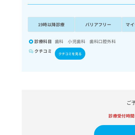
係
ク
者
リ
の
ニ
ッ
方
19時以降診療
バリアフリー
マイ
ク
は
ナ
こ
ビ
診療科目
歯科 小児歯科 歯科口腔外科
ち
に
クチコミ
関
ら
クチコミを見る
す
る
お
広
広
問
告
告
い
出
代
合
稿
わ
理
の
せ
ご
店
お
は
の
問
こ
診療受付時間
い
方
ち
合
ら
は
わ
こ