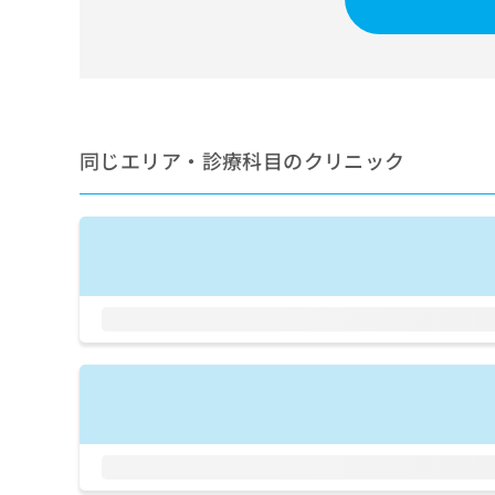
せ
こち
ち
らは
は
マイ
こ
ら
ナビ
ち
クリ
ら
ニッ
クナ
広
ビサ
広
資
イト
同じエリア・診療科目のクリニック
告
告
への
料
出
出
お問
の
稿
合せ
稿
ご
の
フォ
の
請
お
ーム
お
求
問
とな
問
りま
は
い
い
す。
こ
合
合
クリ
ち
わ
ニッ
わ
ら
せ
クの
せ
は
予
は
約・
こ
こ
無
症状
ち
ち
のご
料
ら
相談
ら
情
など
報
はで