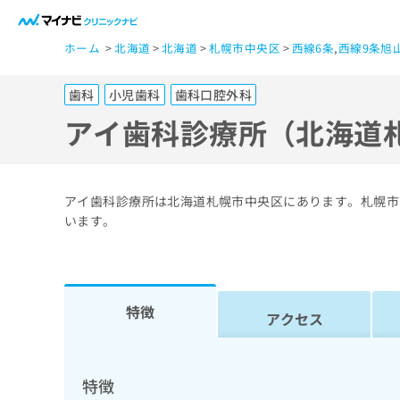
一
ホーム
北海道
北海道
札幌市中央区
西線6条
,
西線9条旭
般
ユ
歯科
小児歯科
歯科口腔外科
ー
ザ
アイ歯科診療所（北海道
ー
の
方
アイ歯科診療所は北海道札幌市中央区にあります。札幌市
は
います。
こ
ち
ら
特徴
アクセス
医
マ
療
イ
ナ
関
特徴
ビ