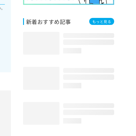
い。
新着おすすめ記事
もっと見る
loading...
loading...
loading...