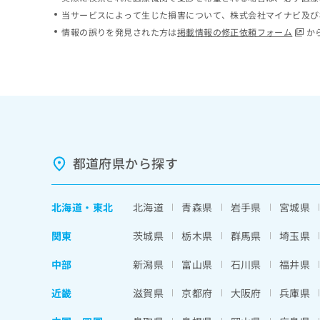
ち
み
当サービスによって生じた損害について、株式会社マイナビ及び
ら
は
情報の誤りを発見された方は
掲載情報の修正依頼フォーム
か
こ
ち
そ
ら
の
他
の
お
問
い
都道府県から探す
合
わ
せ
北海道
・
東北
北海道
青森県
岩手県
宮城県
は
こ
関東
茨城県
栃木県
群馬県
埼玉県
ち
ら
中部
新潟県
富山県
石川県
福井県
近畿
滋賀県
京都府
大阪府
兵庫県