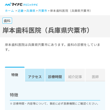
一
般
ホーム
近畿
兵庫県
宍粟市
岸本歯科医院（兵庫県宍粟市）
ユ
歯科
ー
ザ
岸本歯科医院（兵庫県宍粟市）
ー
の
方
岸本歯科医院は兵庫県宍粟市にあります。歯科の診察をしていま
は
す。
こ
ち
ら
特徴
医
アクセス
診療時間
紹介記事
医師
マ
療
イ
関
ナ
係
ビ
特徴
者
ク
の
リ
診療時間・内容等について、事前に必ず医療機関にご確認ください。
方
ニ