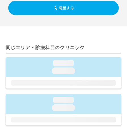
出
稿
クリ
資
稿
ニッ
電話する
の
料
クナ
の
お
の
ビサ
お
問
ご
イト
問
い
請
への
い
合
お問
求
合
合せ
わ
は
フォ
わ
せ
こ
ーム
同じエリア・診療科目のクリニック
せ
は
ち
とな
は
こ
ら
りま
こ
ち
す。
loading...
ち
ら
クリ
無
ら
ニッ
loading...
料
クの
資
情
予
料
報
約・
の
症状
拡
のご
ご
充
相談
loading...
請
の
など
求
お
loading...
はで
は
申
きま
こ
せん
し
ので
ち
込