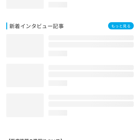
loading...
新着インタビュー記事
もっと見る
loading...
loading...
loading...