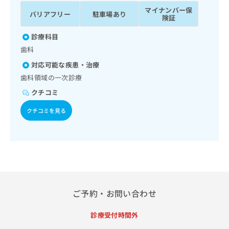
ッ
は
マイナンバー保
バリアフリー
駐車場あり
ク
こ
険証
ナ
ち
ビ
診療科目
ら
に
歯科
関
広
対応可能な疾患・治療
す
広
告
る
歯科領域の一次診療
告
代
お
出
クチコミ
理
問
稿
店
い
の
クチコミを見る
合
の
お
わ
方
問
せ
い
は
は
合
こ
こ
わ
ち
ち
せ
ら
ら
は
こ
ご予約・お問い合わせ
こち
ち
広
らは
広
ら
告
診療受付時間外
マイ
告
出
ナビ