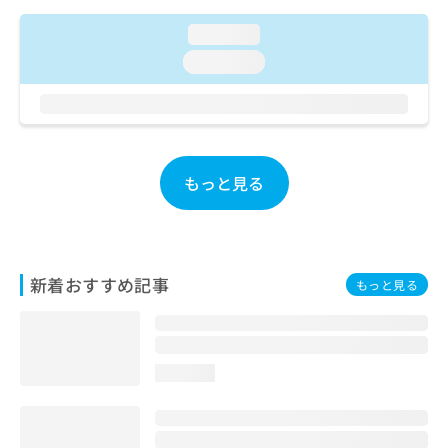
ご了
ら
み
承く
は
loading...
ださ
こ
無
い。
loading...
ち
料
ら
情
報
拡
掲
充
載
の
情
もっと見る
お
報
申
の
し
修
込
正
み
は
新着おすすめ記事
もっと見る
は
こ
こ
ち
ち
ら
ら
loading...
そ
の
他
の