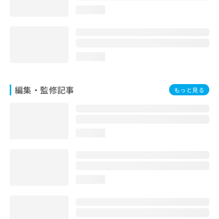
お
loading...
問
い
合
わ
せ
loading...
は
こ
ち
編集・監修記事
もっと見る
ら
loading...
loading...