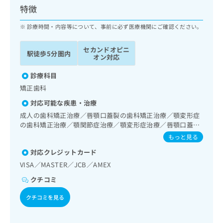
ッ
は
特徴
ク
こ
ナ
診療時間・内容等について、事前に必ず医療機関にご確認ください。
ち
ビ
ら
に
セカンドオピニ
駅徒歩5分圏内
関
オン対応
広
す
広
告
る
診療科目
告
代
お
出
矯正歯科
理
問
稿
対応可能な疾患・治療
店
い
の
合
の
成人の歯科矯正治療／唇顎口蓋裂の歯科矯正治療／顎変形症
お
わ
の歯科矯正治療／顎関節症治療／顎変形症治療／唇顎口蓋裂
方
問
治療
せ
い
は
もっと見る
は
合
こ
対応クレジットカード
こ
わ
ち
ち
VISA／MASTER／JCB／AMEX
せ
ら
ら
は
クチコミ
こ
こち
ち
広
クチコミを見る
らは
広
ら
告
マイ
告
出
ナビ