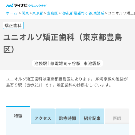
一
般
ホーム
関東
東京都
豊島区
池袋
,
都電雑司ヶ谷
,
東池袋
ユニオルソ矯正
ユ
矯正歯科
ー
ザ
ユニオルソ矯正歯科（東京都豊島
ー
区）
の
方
は
池袋駅
都電雑司ヶ谷駅
東池袋駅
こ
ち
ユニオルソ矯正歯科は東京都豊島区にあります。JR埼京線の池袋が
ら
最寄り駅（徒歩2分）です。矯正歯科の診察をしています。
医
マ
療
イ
関
ナ
係
ビ
特徴
アクセス
診療時間
紹介記事
医師
者
ク
の
リ
方
ニ