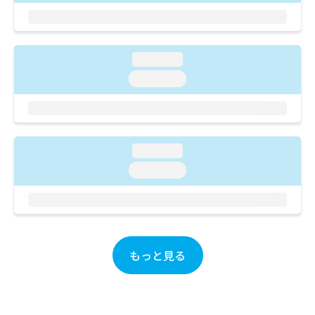
ご了
ら
み
承く
は
ださ
こ
無
い。
ち
料
loading...
ら
情
loading...
報
拡
掲
充
載
の
情
お
報
申
loading...
の
し
修
loading...
込
正
み
は
は
こ
こ
ち
ち
ら
ら
もっと見る
そ
の
他
の