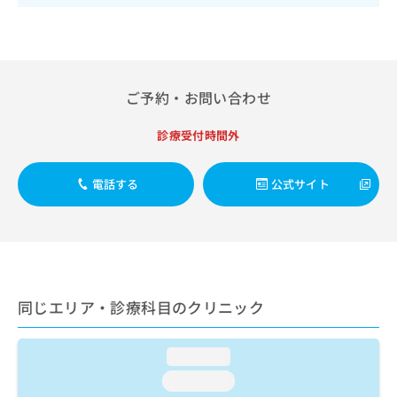
出
稿
クリ
資
稿
ニッ
の
料
クナ
の
お
の
ビサ
お
問
ご
イト
問
い
請
への
い
ご予約・お問い合わせ
合
お問
求
合
合せ
わ
は
フォ
わ
せ
こ
診療受付時間外
ーム
せ
は
ち
とな
は
こ
ら
りま
こ
電話する
公式サイト
ち
す。
ち
ら
クリ
無
ら
ニッ
料
クの
資
情
予
料
報
約・
の
症状
拡
のご
ご
充
同じエリア・診療科目のクリニック
相談
請
の
など
求
お
はで
は
申
きま
loading...
こ
せん
し
loading...
ので
ち
込