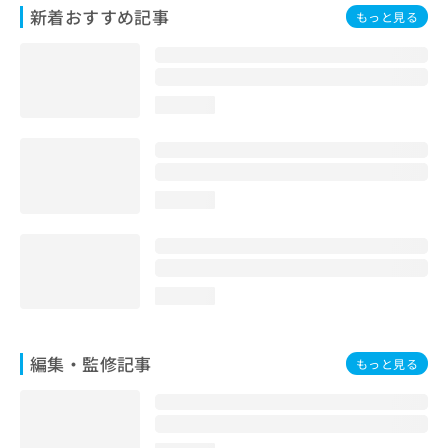
お
新着おすすめ記事
もっと見る
問
い
合
わ
loading...
せ
は
こ
ち
ら
loading...
loading...
編集・監修記事
もっと見る