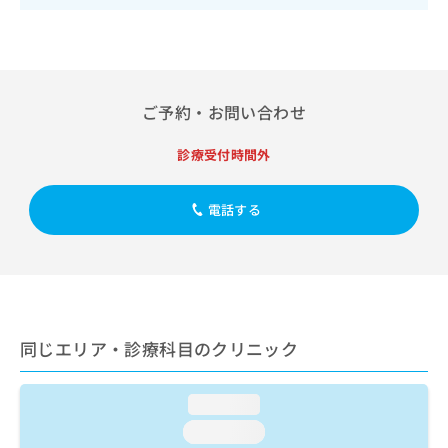
出
稿
クリ
資
稿
ニッ
の
料
クナ
の
お
の
ビサ
お
問
ご
イト
問
い
請
への
い
合
ご予約・お問い合わせ
お問
求
合
合せ
わ
は
フォ
わ
せ
こ
診療受付時間外
ーム
せ
は
ち
とな
は
こ
ら
りま
こ
ち
電話する
す。
ち
ら
クリ
無
ら
ニッ
料
クの
資
情
予
料
報
約・
の
症状
拡
のご
ご
充
同じエリア・診療科目のクリニック
相談
請
の
など
求
お
はで
は
申
きま
loading...
こ
せん
し
loading...
ので
ち
込