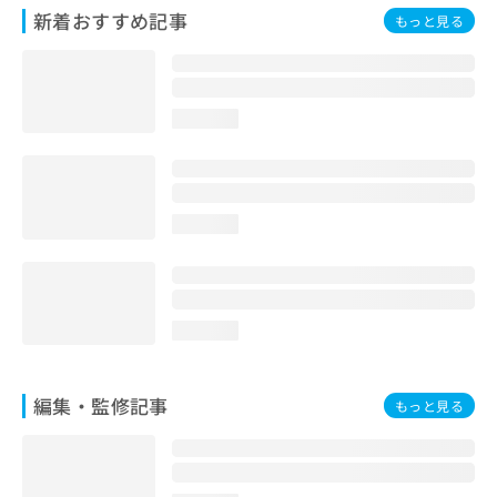
お
新着おすすめ記事
もっと見る
問
い
合
わ
loading...
せ
は
こ
ち
ら
loading...
loading...
編集・監修記事
もっと見る