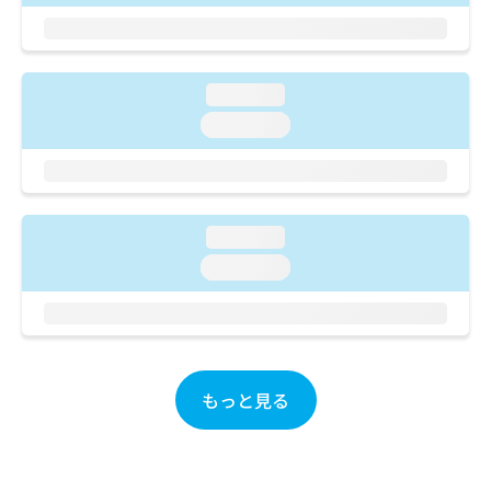
ご了
ら
み
承く
は
ださ
こ
無
い。
ち
料
loading...
ら
情
報
loading...
拡
掲
充
載
の
情
お
報
申
の
loading...
し
修
loading...
込
正
み
は
は
こ
こ
ち
ち
ら
ら
もっと見る
そ
の
他
の