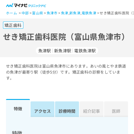
一
般
ホーム
中部
富山県
魚津市
魚津
,
新魚津
,
電鉄魚津
せき矯正歯科医院（
ユ
矯正歯科
ー
ザ
せき矯正歯科医院（富山県魚津市）
ー
の
魚津駅
新魚津駅
電鉄魚津駅
方
は
こ
せき矯正歯科医院は富山県魚津市にあります。あいの風とやま鉄道
の魚津が最寄り駅（徒歩5分）です。矯正歯科の診察をしていま
ち
す。
ら
医
マ
療
イ
関
ナ
特徴
アクセス
診療時間
紹介記事
医師
係
ビ
者
ク
の
リ
方
ニ
特徴