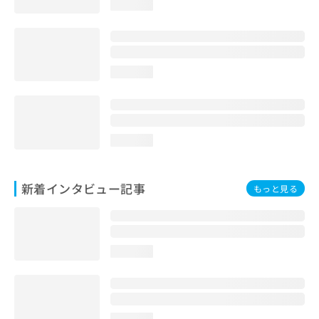
loading...
loading...
loading...
新着インタビュー記事
もっと見る
loading...