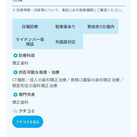
ッ
は
ク
診療時間・内容等について、事前に必ず医療機関にご確認ください。
こ
ナ
ち
ビ
ら
日曜診療
駐車場あり
駅徒歩5分圏内
に
関
広
マイナンバー保
す
広
外国語対応
告
険証
る
告
代
お
出
診療科目
理
問
稿
矯正歯科
店
い
の
合
の
お
対応可能な疾患・治療
わ
方
問
CT撮影／成人の歯科矯正治療／唇顎口蓋裂の歯科矯正治療／
せ
い
は
顎変形症の歯科矯正治療
は
合
こ
専門外来
こ
わ
ち
ち
せ
矯正歯科
ら
ら
は
クチコミ
こ
こち
ち
広
クチコミを見る
らは
広
ら
告
マイ
告
出
ナビ