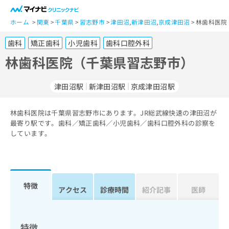
一
般
ホーム
関東
千葉県
習志野市
津田沼
,
新津田沼
,
京成津田沼
林歯科医院
ユ
歯科
矯正歯科
小児歯科
歯科口腔外科
ー
ザ
林歯科医院（千葉県習志野市）
ー
の
津田沼駅
新津田沼駅
京成津田沼駅
方
は
こ
林歯科医院は千葉県習志野市にあります。JR総武線快速の津田沼が
最寄り駅です。歯科／矯正歯科／小児歯科／歯科口腔外科の診察を
ち
しています。
ら
医
マ
療
イ
関
ナ
特徴
アクセス
診療時間
紹介記事
医師
係
ビ
者
ク
の
リ
方
ニ
特徴