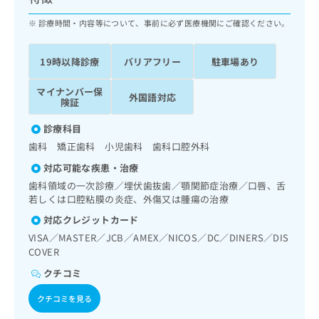
ッ
は
ク
診療時間・内容等について、事前に必ず医療機関にご確認ください。
こ
ナ
ち
ビ
ら
19時以降診療
バリアフリー
駐車場あり
に
関
広
マイナンバー保
す
広
外国語対応
告
険証
る
告
代
お
出
診療科目
理
問
稿
歯科 矯正歯科 小児歯科 歯科口腔外科
店
い
の
合
の
お
対応可能な疾患・治療
わ
方
問
歯科領域の一次診療／埋伏歯抜歯／顎関節症治療／口唇、舌
せ
い
は
若しくは口腔粘膜の炎症、外傷又は腫瘍の治療
は
合
こ
対応クレジットカード
こ
わ
ち
ち
せ
VISA／MASTER／JCB／AMEX／NICOS／DC／DINERS／DIS
ら
ら
は
COVER
こ
クチコミ
こち
ち
広
らは
広
ら
告
クチコミを見る
マイ
告
出
ナビ