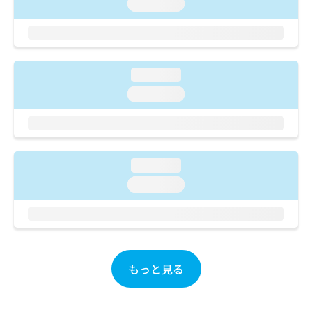
ご了
loading...
ら
み
承く
は
ださ
こ
無
い。
ち
料
ら
情
loading...
報
拡
loading...
掲
充
載
の
情
お
報
申
の
し
修
loading...
込
正
loading...
み
は
は
こ
こ
ち
ち
ら
ら
そ
もっと見る
の
他
の