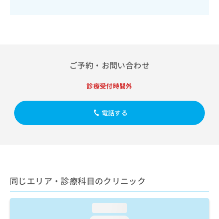
出
稿
クリ
資
稿
ニッ
の
料
クナ
の
お
の
ビサ
お
問
ご
イト
問
い
請
への
い
合
お問
求
合
合せ
わ
ご予約・お問い合わせ
は
フォ
わ
せ
こ
ーム
せ
は
ち
診療受付時間外
とな
は
こ
ら
りま
こ
ち
す。
ち
ら
クリ
電話する
無
ら
ニッ
料
クの
資
情
予
料
報
約・
の
症状
拡
のご
ご
充
相談
請
の
など
同じエリア・診療科目のクリニック
求
お
はで
は
申
きま
こ
せん
し
loading...
ので
ち
込