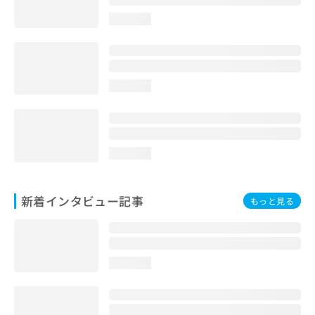
loading...
loading...
loading...
新着インタビュー記事
もっと見る
loading...