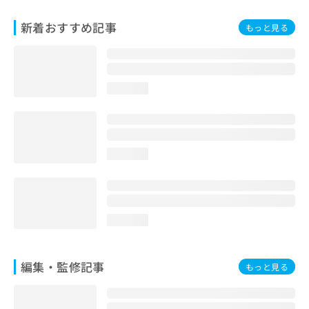
お
問
新着おすすめ記事
もっと見る
い
合
わ
せ
loading...
は
こ
ち
ら
loading...
loading...
編集・監修記事
もっと見る