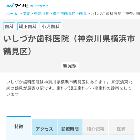
一
般
ホーム
関東
神奈川県
横浜市鶴見区
鶴見
いしづか歯科医院（神奈川県
ユ
歯科
矯正歯科
小児歯科
ー
ザ
いしづか歯科医院（神奈川県横浜市
ー
鶴見区）
の
方
は
鶴見駅
こ
ち
いしづか歯科医院は神奈川県横浜市鶴見区にあります。JR京浜東北
ら
線の鶴見が最寄り駅です。歯科／矯正歯科／小児歯科の診察をして
います。
医
マ
療
イ
関
ナ
係
ビ
者
ク
特徴
アクセス
診療時間
紹介記事
医師
の
リ
方
ニ