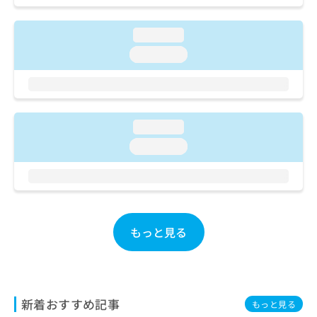
ご了
ら
み
承く
は
ださ
loading...
こ
無
い。
ち
料
loading...
ら
情
報
拡
掲
充
載
の
情
loading...
お
報
loading...
申
の
し
修
込
正
み
は
は
こ
こ
ち
もっと見る
ち
ら
ら
そ
の
他
新着おすすめ記事
もっと見る
の