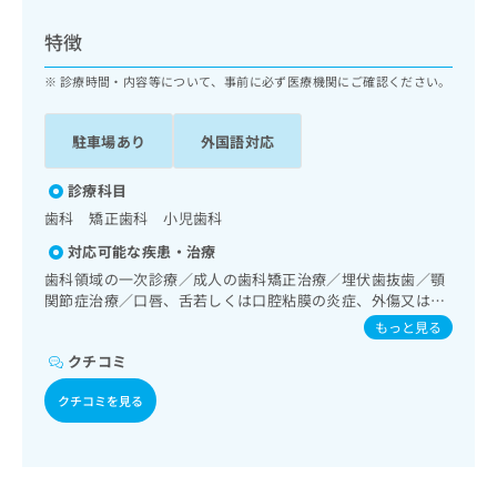
ッ
は
ク
こ
特徴
ナ
ち
ビ
診療時間・内容等について、事前に必ず医療機関にご確認ください。
ら
に
関
広
駐車場あり
外国語対応
す
広
告
る
告
代
お
診療科目
出
理
問
稿
歯科 矯正歯科 小児歯科
店
い
の
対応可能な疾患・治療
合
の
お
わ
歯科領域の一次診療／成人の歯科矯正治療／埋伏歯抜歯／顎
方
問
せ
関節症治療／口唇、舌若しくは口腔粘膜の炎症、外傷又は腫
い
は
瘍の治療
は
合
もっと見る
こ
こ
わ
ち
クチコミ
ち
せ
ら
ら
は
クチコミを見る
こ
こち
ち
広
らは
広
ら
告
マイ
告
出
ナビ