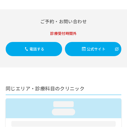
出
稿
クリ
資
稿
ニッ
の
料
クナ
の
お
の
ビサ
お
問
ご
ご予約・お問い合わせ
イト
問
い
請
への
い
合
お問
求
診療受付時間外
合
合せ
わ
は
フォ
わ
せ
こ
ーム
せ
は
ち
電話する
公式サイト
とな
は
こ
ら
りま
こ
ち
す。
ち
ら
クリ
無
ら
ニッ
料
クの
資
情
予
料
報
約・
同じエリア・診療科目のクリニック
の
症状
拡
のご
ご
充
相談
請
の
など
loading...
求
お
はで
は
loading...
申
きま
こ
せん
し
ので
ち
込