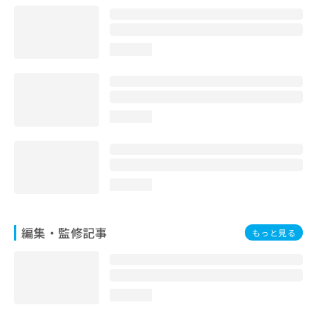
お
問
い
loading...
合
わ
せ
は
こ
loading...
ち
ら
loading...
編集・監修記事
もっと見る
loading...