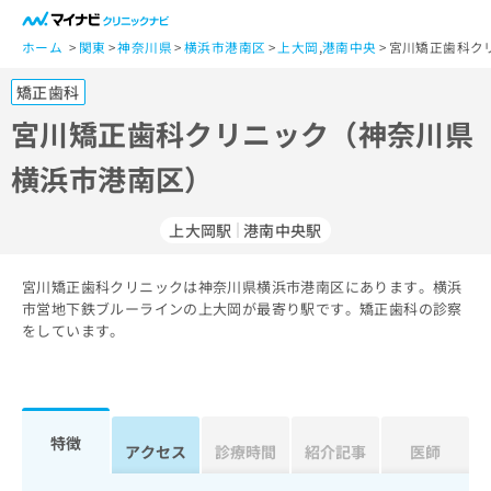
一
般
ホーム
関東
神奈川県
横浜市港南区
上大岡
,
港南中央
宮川矯正歯科ク
ユ
矯正歯科
ー
ザ
宮川矯正歯科クリニック（神奈川県
ー
横浜市港南区）
の
方
は
上大岡駅
港南中央駅
こ
ち
宮川矯正歯科クリニックは神奈川県横浜市港南区にあります。横浜
ら
市営地下鉄ブルーラインの上大岡が最寄り駅です。矯正歯科の診察
をしています。
医
マ
療
イ
関
ナ
係
ビ
者
ク
特徴
アクセス
診療時間
紹介記事
医師
の
リ
方
ニ