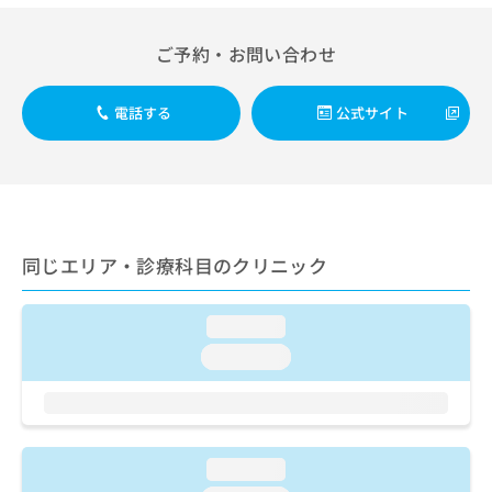
出
稿
クリ
資
稿
ニッ
の
料
クナ
の
ご予約・お問い合わせ
お
の
ビサ
お
問
ご
イト
問
い
請
への
電話する
公式サイト
い
合
お問
求
合
合せ
わ
は
フォ
わ
せ
こ
ーム
せ
は
ち
とな
は
こ
ら
りま
こ
ち
す。
ち
ら
クリ
無
同じエリア・診療科目のクリニック
ら
ニッ
料
クの
資
情
予
料
loading...
報
約・
の
症状
拡
loading...
のご
ご
充
相談
請
の
など
求
お
はで
は
申
きま
こ
せん
し
loading...
ので
ち
込