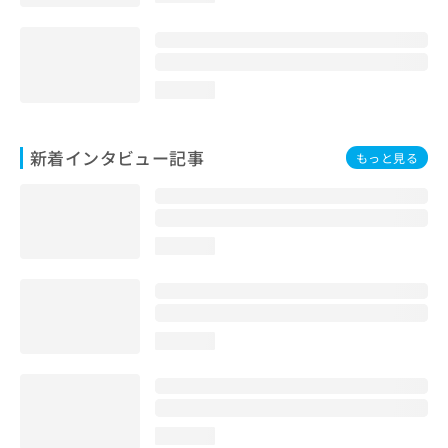
loading...
新着インタビュー記事
もっと見る
loading...
loading...
loading...