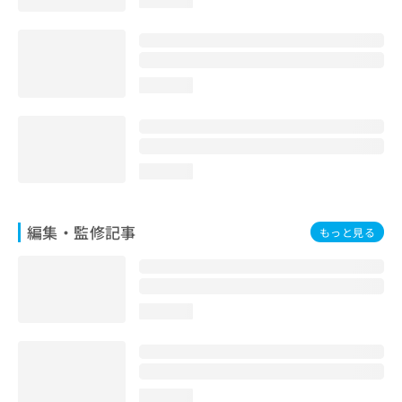
loading...
お
問
い
合
わ
loading...
せ
は
こ
ち
loading...
ら
編集・監修記事
もっと見る
loading...
loading...