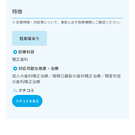
ッ
は
ク
こ
特徴
ナ
ち
ビ
診療時間・内容等について、事前に必ず医療機関にご確認ください。
ら
に
関
広
駐車場あり
す
広
告
る
告
代
お
診療科目
出
理
問
稿
矯正歯科
店
い
の
対応可能な疾患・治療
合
の
お
わ
成人の歯科矯正治療／唇顎口蓋裂の歯科矯正治療／顎変形症
方
問
せ
の歯科矯正治療
い
は
は
合
こ
クチコミ
こ
わ
ち
ち
せ
クチコミを見る
ら
ら
は
こ
こち
ち
広
らは
広
ら
告
マイ
告
出
ナビ