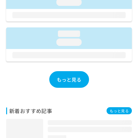
ご了
ら
loading...
み
承く
は
ださ
こ
無
い。
ち
料
ら
情
loading...
報
拡
掲
loading...
充
載
の
情
お
報
申
の
し
修
込
もっと見る
正
み
は
は
こ
こ
ち
ち
ら
ら
新着おすすめ記事
もっと見る
そ
の
他
の