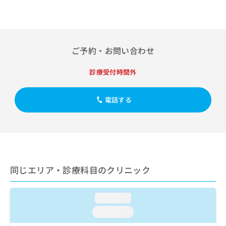
出
稿
クリ
資
稿
ニッ
の
料
クナ
の
お
の
ビサ
お
問
ご
イト
問
い
請
への
ご予約・お問い合わせ
い
合
お問
求
合
合せ
わ
は
診療受付時間外
フォ
わ
せ
こ
ーム
せ
は
ち
とな
は
こ
ら
りま
電話する
こ
ち
す。
ち
ら
クリ
無
ら
ニッ
料
クの
資
情
予
料
報
約・
の
症状
拡
のご
同じエリア・診療科目のクリニック
ご
充
相談
請
の
など
求
お
はで
loading...
は
申
きま
こ
せん
し
loading...
ので
ち
込