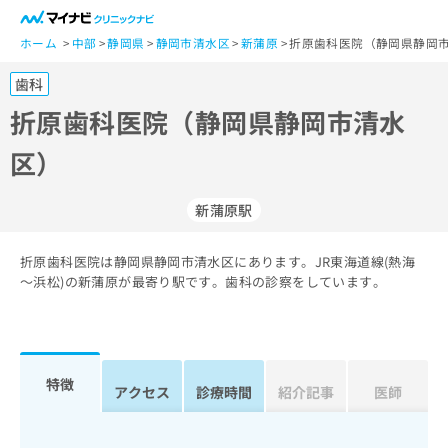
一
般
ホーム
中部
静岡県
静岡市清水区
新蒲原
折原歯科医院（静岡県静岡市
ユ
歯科
ー
ザ
折原歯科医院（静岡県静岡市清水
ー
区）
の
方
は
新蒲原駅
こ
ち
折原歯科医院は静岡県静岡市清水区にあります。JR東海道線(熱海
ら
～浜松)の新蒲原が最寄り駅です。歯科の診察をしています。
医
マ
療
イ
関
ナ
係
ビ
特徴
アクセス
診療時間
紹介記事
医師
者
ク
の
リ
方
ニ