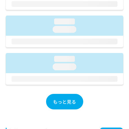
ご了
ら
み
承く
は
ださ
こ
無
い。
ち
料
loading...
ら
情
loading...
報
拡
掲
充
載
の
情
お
報
loading...
申
の
loading...
し
修
込
正
み
は
は
こ
こ
ち
ち
ら
もっと見る
ら
そ
の
他
の