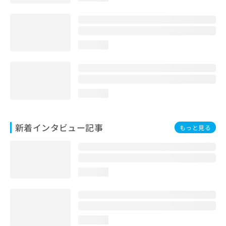
loading...
loading...
新着インタビュー記事
もっと見る
loading...
loading...