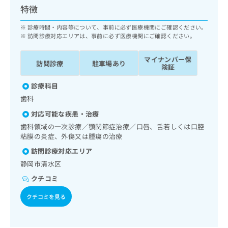
ッ
は
特徴
ク
こ
ナ
診療時間・内容等について、事前に必ず医療機関にご確認ください。
ち
ビ
訪問診療対応エリアは、事前に必ず医療機関にご確認ください。
ら
に
関
マイナンバー保
広
訪問診療
駐車場あり
す
険証
広
告
る
告
代
診療科目
お
出
理
問
稿
歯科
店
い
の
対応可能な疾患・治療
合
の
お
歯科領域の一次診療／顎関節症治療／口唇、舌若しくは口腔
わ
方
問
粘膜の炎症、外傷又は腫瘍の治療
せ
い
は
は
合
訪問診療対応エリア
こ
こ
わ
ち
静岡市清水区
ち
せ
ら
ら
クチコミ
は
こ
クチコミを見る
こち
ち
広
らは
広
ら
告
マイ
告
出
ナビ