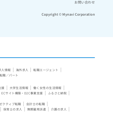
お問い合わせ
Copyright © Mynavi Corporation
求人情報
海外求人
転職エージェント
転職／パート
支援
大学生活情報
働く女性の生活情報
ECサイト構築・D2C事業支援
ふるさと納税
ゼクティブ転職
会計士の転職
保育士の求人
無期雇用派遣
介護の求人