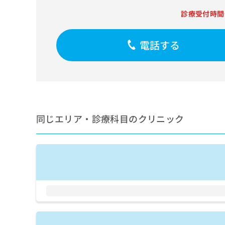
せ
こち
ち
らは
は
診療受付時間
マイ
こ
ら
ナビ
ち
クリ
ら
電話する
ニッ
クナ
広
ビサ
広
資
イト
告
告
への
料
出
出
お問
の
稿
合せ
稿
ご
の
フォ
の
請
お
ーム
同じエリア・診療科目のクリニック
お
求
問
とな
問
りま
は
い
い
す。
こ
合
合
クリ
ち
わ
ニッ
わ
ら
せ
クの
せ
は
予
は
約・
こ
こ
無
症状
ち
ち
のご
料
ら
相談
ら
情
など
報
はで