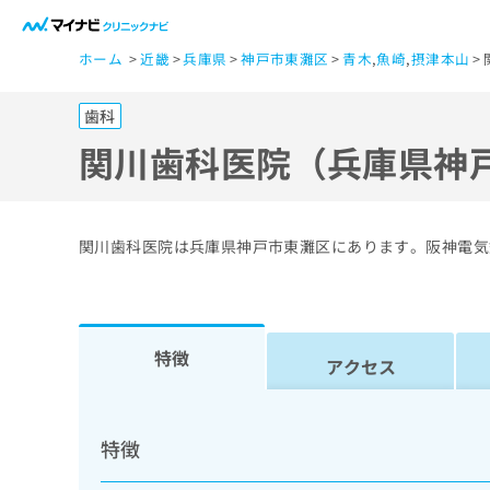
一
ホーム
近畿
兵庫県
神戸市東灘区
青木
,
魚崎
,
摂津本山
般
ユ
歯科
ー
ザ
関川歯科医院（兵庫県神
ー
の
方
関川歯科医院は兵庫県神戸市東灘区にあります。阪神電気
は
こ
ち
ら
特徴
アクセス
医
マ
療
イ
特徴
ナ
関
ビ