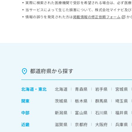
実際に検索された医療機関で受診を希望される場合は、必ず医療
ち
み
当サービスによって生じた損害について、株式会社マイナビ及び
ら
は
情報の誤りを発見された方は
掲載情報の修正依頼フォーム
か
こ
ち
そ
ら
の
他
の
お
問
い
合
都道府県から探す
わ
せ
は
北海道
・
東北
北海道
青森県
岩手県
宮城県
こ
ち
関東
茨城県
栃木県
群馬県
埼玉県
ら
中部
新潟県
富山県
石川県
福井県
近畿
滋賀県
京都府
大阪府
兵庫県