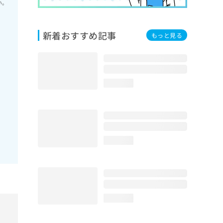
い。
新着おすすめ記事
もっと見る
loading...
loading...
loading...