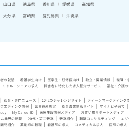
山口県
徳島県
香川県
愛媛県
高知県
大分県
宮崎県
鹿児島県
沖縄県
験者の就活
看護学生向け
医学生・研修医向け
独立・開業情報
転職・
ミドル・シニアの求人
障害者に特化した求人紹介サービス
福祉・介護の
総合・専門ニュース
10代のチャレンジサイト
ティーンマーケティング
ウエディング情報
世界遺産検定
総合農業情報サイト
マイナビ子育て
tudy
My CareerID
医療施設情報メディア
お買い物サポートメディア
ーム業界の転職
20代・第二新卒
新卒紹介
転職コンサルティング
エグ
顧問紹介
薬剤師の転職
看護師の求人
コメディカル求人
医師の求人