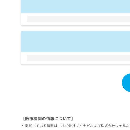
拡
資
きま
充
料
せん
の
ので
の
ご了
お
ご
承く
申
請
ださ
し
求
い。
込
は
み
こ
は
ち
こ
ら
ち
ら
無
料
掲
情
載
報
情
拡
報
充
の
の
修
お
正
申
【医療機関の情報について】
は
し
掲載している情報は、株式会社マイナビおよび株式会社ウェルネ
こ
込