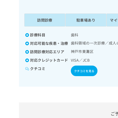
係
ク
者
リ
の
ニ
ッ
訪問診療
駐車場あり
マイ
方
ク
は
ナ
こ
診療科目
歯科
ビ
ち
に
歯科領域の一次診療／成人
対応可能な疾患・治療
関
ら
す
神戸市東灘区
訪問診療対応エリア
る
対応クレジットカード
VISA／JCB
お
広
広
問
クチコミ
告
クチコミを見る
告
い
出
代
合
稿
わ
理
の
せ
店
お
は
の
問
こ
い
方
ち
合
ら
は
ご
わ
こ