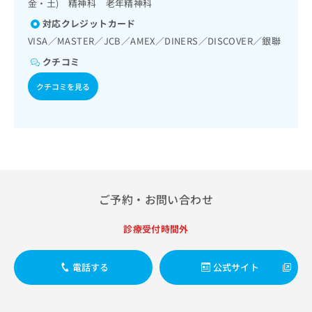
理）／CT撮影
金・土) 精神科 老年精神科
出
稿
クリ
資
稿
ニッ
の
料
対応クレジットカード
クナ
の
お
の
VISA／MASTER／JCB／AMEX／DINERS／DISCOVER／銀聯
ビサ
お
問
ご
イト
問
い
クチコミ
請
への
い
合
お問
求
クチコミを見る
合
合せ
わ
は
フォ
わ
せ
こ
ーム
せ
は
ち
とな
は
こ
ら
りま
こ
ち
す。
ち
ら
クリ
無
ら
ニッ
料
クの
資
情
予
ご予約・お問い合わせ
料
報
約・
の
症状
拡
診療受付時間外
のご
ご
充
相談
請
の
など
求
お
はで
電話する
公式サイト
は
申
きま
こ
せん
し
ので
ち
込