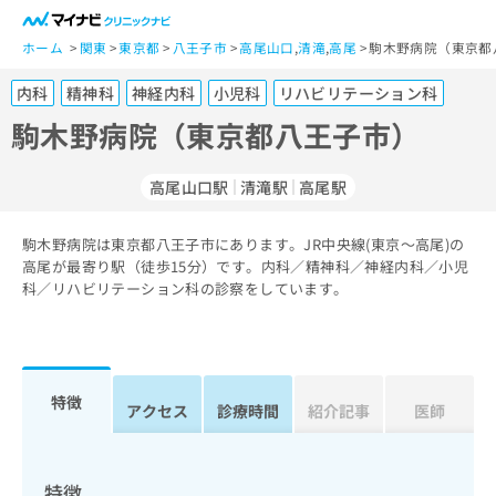
一
般
ホーム
関東
東京都
八王子市
高尾山口
,
清滝
,
高尾
駒木野病院（東京都
ユ
内科
精神科
神経内科
小児科
リハビリテーション科
ー
ザ
駒木野病院（東京都八王子市）
ー
の
高尾山口駅
清滝駅
高尾駅
方
は
こ
駒木野病院は東京都八王子市にあります。JR中央線(東京～高尾)の
高尾が最寄り駅（徒歩15分）です。内科／精神科／神経内科／小児
ち
科／リハビリテーション科の診察をしています。
ら
医
マ
療
イ
関
ナ
特徴
アクセス
診療時間
紹介記事
医師
係
ビ
者
ク
の
リ
方
ニ
特徴