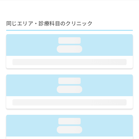
ご了
ら
み
承く
は
ださ
こ
無
い。
ち
同じエリア・診療科目のクリニック
料
ら
情
報
loading...
拡
掲
充
載
loading...
の
情
お
報
申
の
し
修
込
正
loading...
み
は
loading...
は
こ
こ
ち
ち
ら
ら
そ
loading...
の
loading...
他
の