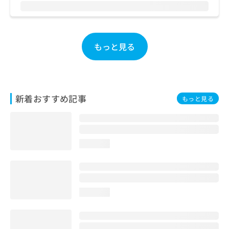
お
問
い
合
もっと見る
わ
せ
は
こ
ち
新着おすすめ記事
ら
もっと見る
loading...
loading...