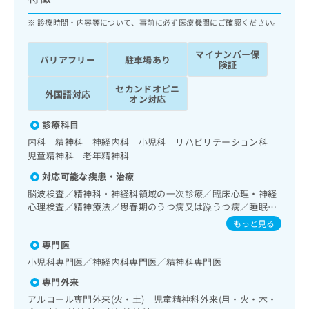
ッ
は
ク
診療時間・内容等について、事前に必ず医療機関にご確認ください。
こ
ナ
ち
ビ
ら
マイナンバー保
バリアフリー
駐車場あり
に
険証
関
広
セカンドオピニ
す
広
外国語対応
告
オン対応
る
告
代
お
出
診療科目
理
問
稿
内科 精神科 神経内科 小児科 リハビリテーション科
店
い
の
児童精神科 老年精神科
合
の
お
わ
方
問
対応可能な疾患・治療
せ
い
は
脳波検査／精神科・神経科領域の一次診療／臨床心理・神経
は
合
こ
心理検査／精神療法／思春期のうつ病又は躁うつ病／睡眠障
こ
わ
害／摂食障害（拒食症･過食症）／アルコール依存症／薬物
ち
もっと見る
ち
せ
依存症／神経症性障害（強迫性障害、不安障害、パニック障
ら
ら
は
専門医
害等）／認知症／心的外傷後ストレス障害（PTSD）／発達
こ
障害（自閉症、学習障害等）／精神科ショート・ケア／精神
小児科専門医／神経内科専門医／精神科専門医
こち
ち
科デイ・ケア／ホルター型心電図検査／膀胱鏡検査／インス
広
らは
専門外来
広
ら
リン療法／糖尿病患者教育（食事療法、運動療法、自己血糖
告
マイ
測定）／夜尿症の治療／麻酔科標榜医による麻酔（麻酔管
告
アルコール専門外来(火・土) 児童精神科外来(月・火・木・
出
ナビ