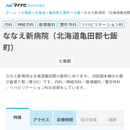
一
般
ホーム
北海道
北海道
亀田郡七飯町
七飯
ななえ新病院（北海道亀田郡
ユ
内科
神経内科
循環器科
整形外科
リハビリテーション科
ー
ザ
ななえ新病院（北海道亀田郡七飯
ー
町）
の
方
は
七飯駅
こ
ち
ななえ新病院は北海道亀田郡七飯町にあります。JR函館本線の七飯
ら
が最寄り駅（車5分）です。内科／神経内科／循環器科／整形外科
／リハビリテーション科の診察をしています。
医
マ
療
イ
関
ナ
係
ビ
者
ク
特徴
アクセス
診療時間
紹介記事
医師
の
リ
方
ニ