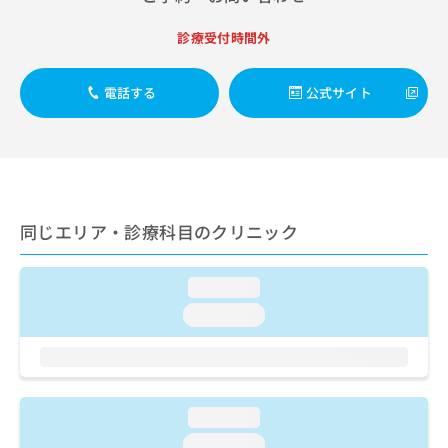
ご了
ら
み
承く
は
ださ
診療受付時間外
こ
無
い。
ち
料
ら
情
電話する
公式サイト
報
拡
掲
充
載
の
情
お
報
申
の
同じエリア・診療科目のクリニック
し
修
込
正
み
は
loading...
は
こ
こ
loading...
ち
ち
ら
ら
そ
の
loading...
他
の
loading...