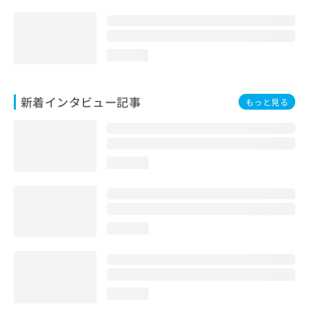
loading...
新着インタビュー記事
もっと見る
loading...
loading...
loading...