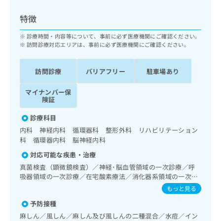
ッ
は
ク
こ
特徴
ナ
ち
ビ
診療時間・内容等について、事前に必ず医療機関にご確認ください。
ら
に
訪問診療対応エリアは、事前に必ず医療機関にご確認ください。
関
広
す
広
告
訪問診療
バリアフリー
駐車場あり
る
告
代
お
出
マイナンバー保
理
問
稿
険証
店
い
の
合
の
お
診療科目
わ
方
問
内科 神経内科 循環器科 整形外科 リハビリテーション
せ
い
は
科 循環器内科 脳神経内科
は
合
こ
こ
わ
対応可能な疾患・治療
ち
ち
せ
真菌検査（顕微鏡検査）／神経･脳血管領域の一次診療／呼
ら
ら
は
吸器領域の一次診療／在宅酸素療法／消化器系領域の一次診
こ
療／肝･胆道・膵臓領域の一次診療／循環器系領域の一次診
もっと見る
こち
ち
療／ホルター型心電図検査／腎･泌尿器系領域の一次診療／
広
らは
予防接種
広
ら
腹膜透析（CAPD）／尿失禁の治療／内分泌･代謝･栄養領域
告
マイ
告
の一次診療／内分泌機能検査／インスリン療法／糖尿病患者
出
麻しん／風しん／麻しん及び風しんの二種混合／水痘／イン
ナビ