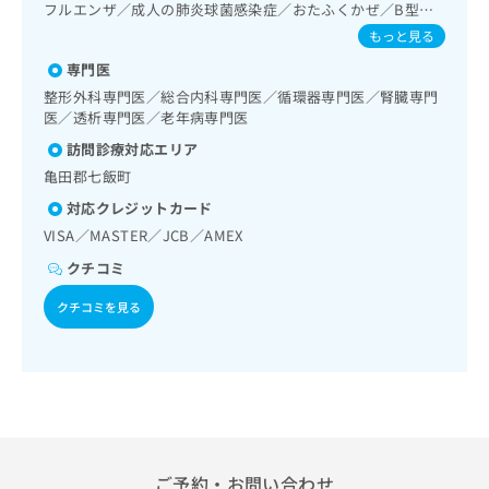
教育（食事療法、運動療法、自己血糖測定）／糖尿病による
出
稿
クリ
フルエンザ／成人の肺炎球菌感染症／おたふくかぜ／B型肝
資
合併症に対する継続的な管理及び指導／筋・骨格系及び外傷
稿
ニッ
炎
の
料
もっと見る
クナ
領域の一次診療／手の外科手術／義肢装具の作成及び評価／
の
お
の
ビサ
摂食機能療法／脳血管疾患等リハビリテーション／運動器リ
専門医
お
問
ご
イト
ハビリテーション／呼吸器リハビリテーション／廃用症候群
問
い
整形外科専門医／総合内科専門医／循環器専門医／腎臓専門
請
への
リハビリテーション／がん患者リハビリテーション／神経ブ
い
医／透析専門医／老年病専門医
合
お問
求
ロック／医療用麻薬によるがん疼痛治療／ＭＲＩ撮影／CT撮
合
合せ
わ
は
訪問診療対応エリア
影／在宅における看取り
フォ
わ
せ
こ
ーム
亀田郡七飯町
せ
は
ち
とな
は
こ
対応クレジットカード
ら
りま
こ
ち
す。
VISA／MASTER／JCB／AMEX
ち
ら
クリ
無
ら
クチコミ
ニッ
料
クの
資
情
予
クチコミを見る
料
報
約・
の
症状
拡
のご
ご
充
相談
請
の
など
求
お
はで
は
申
きま
こ
せん
し
ので
ち
込
ご予約・お問い合わせ