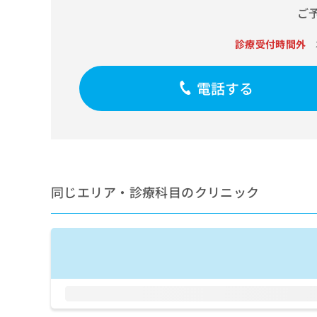
せ
こち
ご
ち
らは
は
マイ
こ
ら
ナビ
診療受付時間外
ち
クリ
ら
ニッ
クナ
電話する
広
ビサ
広
資
イト
告
告
への
料
出
出
お問
の
稿
合せ
稿
ご
の
フォ
の
請
お
ーム
お
求
問
とな
問
りま
は
い
同じエリア・診療科目のクリニック
い
す。
こ
合
合
クリ
ち
わ
ニッ
わ
ら
せ
クの
せ
は
予
は
約・
こ
こ
無
症状
ち
ち
のご
料
ら
相談
ら
情
など
報
はで