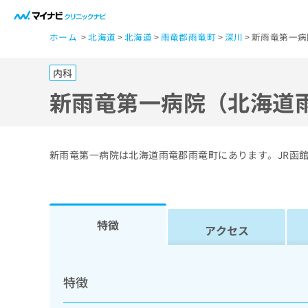
一
ホーム
北海道
北海道
雨竜郡雨竜町
深川
新雨竜第一病
般
ユ
内科
ー
ザ
新雨竜第一病院（北海道
ー
の
方
新雨竜第一病院は北海道雨竜郡雨竜町にあります。JR函
は
こ
ち
ら
特徴
アクセス
医
マ
療
イ
特徴
ナ
関
ビ