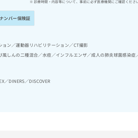
診療時間・内容等について、事前に必ず医療機関にご確認くださ
ナンバー保険証
ション／運動器リハビリテーション／CT撮影
び風しんの二種混合／水痘／インフルエンザ／成人の肺炎球菌感染症
EX／DINERS／DISCOVER