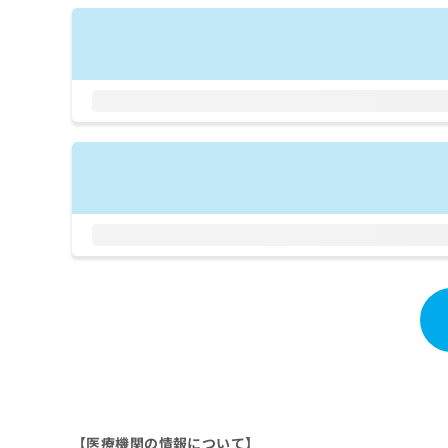
拡
資
きま
充
料
せん
の
ので
の
ご了
お
ご
承く
申
請
ださ
し
求
い。
込
は
み
こ
は
ち
こ
ら
ち
ら
無
料
掲
情
載
報
情
拡
報
充
の
の
修
お
正
申
は
し
【医療機関の情報について】
こ
込