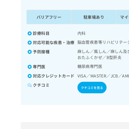
係
ク
者
リ
の
ニ
バリアフリー
駐車場あり
マイ
ッ
方
ク
は
ナ
診療科目
内科
こ
ビ
脳血管疾患等リハビリテー
対応可能な疾患・治療
ち
に
関
ら
麻しん／風しん／麻しん及
予防接種
す
おたふくかぜ／B型肝炎
る
糖尿病専門医
専門医
お
広
広
問
対応クレジットカード
VISA／MASTER／JCB／AM
告
告
い
出
代
合
クチコミ
クチコミを見る
稿
わ
理
の
せ
店
お
は
の
問
こ
い
方
ち
合
ら
は
わ
こ