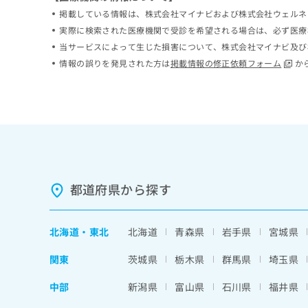
ち
み
掲載している情報は、株式会社マイナビおよび株式会社ウェルネ
ら
は
実際に検索された医療機関で受診を希望される場合は、必ず医療
こ
当サービスによって生じた損害について、株式会社マイナビ及び
ち
そ
情報の誤りを発見された方は
掲載情報の修正依頼フォーム
か
ら
の
他
の
お
問
い
合
わ
都道府県から探す
せ
は
こ
ち
北海道
・
東北
北海道
青森県
岩手県
宮城県
ら
関東
茨城県
栃木県
群馬県
埼玉県
中部
新潟県
富山県
石川県
福井県