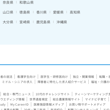
奈良県
和歌山県
山口県
徳島県
香川県
愛媛県
高知県
大分県
宮崎県
鹿児島県
沖縄県
験者の就活
看護学生向け
医学生・研修医向け
独立・開業情報
転職・
ミドル・シニアの求人
障害者に特化した求人紹介サービス
福祉・介護の
総合・専門ニュース
10代のチャレンジサイト
ティーンマーケティング
ウエディング情報
世界遺産検定
総合農業情報サイト
マイナビ子育て
tudy
My CareerID
医療施設情報メディア
お買い物サポートメディア
ーム業界の転職
20代・第二新卒
新卒紹介
転職コンサルティング
エグ