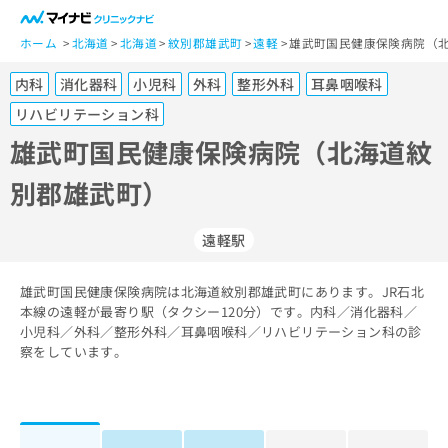
一
般
ホーム
北海道
北海道
紋別郡雄武町
遠軽
雄武町国民健康保険病院（北
ユ
内科
消化器科
小児科
外科
整形外科
耳鼻咽喉科
ー
ザ
リハビリテーション科
ー
雄武町国民健康保険病院（北海道紋
の
方
別郡雄武町）
は
こ
遠軽駅
ち
ら
雄武町国民健康保険病院は北海道紋別郡雄武町にあります。JR石北
医
本線の遠軽が最寄り駅（タクシー120分）です。内科／消化器科／
マ
療
小児科／外科／整形外科／耳鼻咽喉科／リハビリテーション科の診
イ
関
察をしています。
ナ
係
ビ
者
ク
の
リ
方
ニ