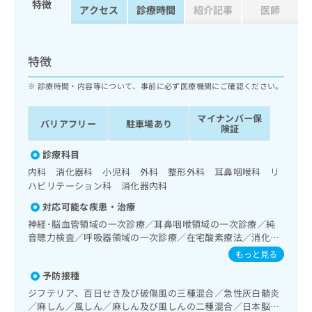
特徴
ッ
は
アクセス
診療時間
紹介記事
医師
ク
こ
ナ
ち
ビ
ら
特徴
に
関
広
診療時間・内容等について、事前に必ず医療機関にご確認ください。
す
広
告
る
告
代
マイナンバー保
お
出
バリアフリー
駐車場あり
険証
理
問
稿
店
い
の
診療科目
合
の
お
内科 消化器科 小児科 外科 整形外科 耳鼻咽喉科 リ
わ
方
問
ハビリテーション科 消化器内科
せ
い
は
は
合
対応可能な疾患・治療
こ
こ
わ
ち
神経･脳血管領域の一次診療／耳鼻咽喉領域の一次診療／純
ち
せ
音聴力検査／呼吸器領域の一次診療／在宅酸素療法／消化器
ら
ら
は
系領域の一次診療／上部消化管内視鏡検査／下部消化管内視
もっと見る
こ
鏡検査／循環器系領域の一次診療／ホルター型心電図検査／
こち
ち
予防接種
広
血液透析／内分泌機能検査／インスリン療法／糖尿病患者教
らは
広
ら
告
育（食事療法、運動療法、自己血糖測定）／糖尿病による合
ジフテリア、百日せき及び破傷風の三種混合／急性灰白髄炎
マイ
告
併症に対する継続的な管理及び指導／義肢装具の作成及び評
出
ナビ
／麻しん／風しん／麻しん及び風しんの二種混合／日本脳炎