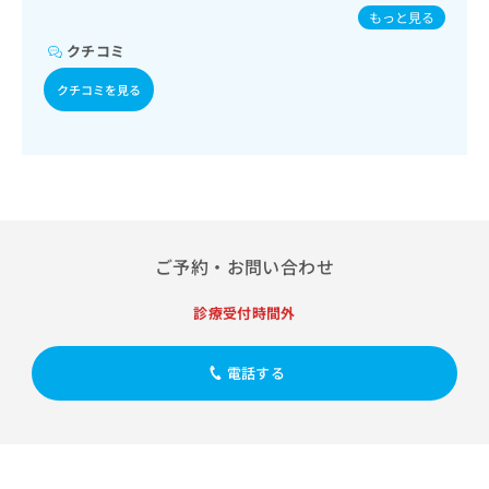
出
価／摂食機能療法／脳血管疾患等リハビリテーション／運動
稿
クリ
／破傷風／結核／Hib感染症／小児の肺炎球菌感染症／水痘
資
もっと見る
稿
ニッ
器リハビリテーション／廃用症候群リハビリテーション／小
の
／インフルエンザ／成人の肺炎球菌感染症／おたふくかぜ／
料
クナ
児領域の一次診療／医療用麻薬によるがん疼痛治療／CT撮影
の
クチコミ
お
B型肝炎／ロタウイルス感染症
の
ビサ
お
問
ご
イト
クチコミを見る
問
い
請
への
い
合
お問
求
合
合せ
わ
は
フォ
わ
せ
こ
ーム
せ
は
ち
とな
は
こ
ら
りま
こ
ち
す。
ち
ら
クリ
無
ご予約・お問い合わせ
ら
ニッ
料
クの
資
情
予
診療受付時間外
料
報
約・
の
症状
拡
のご
ご
充
電話する
相談
請
の
など
求
お
はで
は
申
きま
こ
せん
し
ので
ち
込