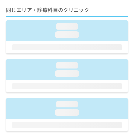
ご了
ら
み
承く
同じエリア・診療科目のクリニック
は
ださ
こ
無
い。
ち
料
loading...
ら
情
報
loading...
拡
掲
充
載
の
情
お
報
申
の
loading...
し
修
loading...
込
正
み
は
は
こ
こ
ち
ち
ら
loading...
ら
loading...
そ
の
他
の