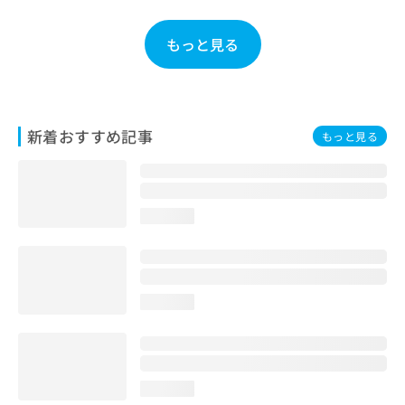
お
問
もっと見る
い
合
わ
せ
は
新着おすすめ記事
もっと見る
こ
ち
ら
loading...
loading...
loading...