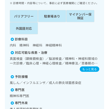
ッ
は
診療時間・内容等について、事前に必ず医療機関にご確認ください。
ク
こ
ナ
ち
マイナンバー保
バリアフリー
駐車場あり
ビ
険証
ら
に
関
外国語対応
広
す
広
告
る
告
診療科目
代
お
出
内科 精神科 神経科 神経精神科
理
問
稿
店
い
の
対応可能な疾患・治療
合
の
お
真菌検査（顕微鏡検査）／脳波検査／精神科・神経科領域の
わ
方
問
一次診療／臨床心理・神経心理検査／精神療法／思春期のう
せ
い
は
つ病又は躁うつ病／睡眠障害／摂食障害（拒食症･過食症）
もっと見る
は
合
こ
／アルコール依存症／薬物依存症／神経症性障害（強迫性障
こ
わ
予防接種
害、不安障害、パニック障害等）／認知症／心的外傷後スト
ち
ち
せ
レス障害（PTSD）／重度認知症患者デイ・ケア／ホルター
風しん／インフルエンザ／成人の肺炎球菌感染症
ら
ら
は
型心電図検査／CT撮影
専門医
こ
こち
ち
精神科専門医
広
らは
広
ら
告
マイ
専門外来
告
出
ナビ
老人性認知症専門外来