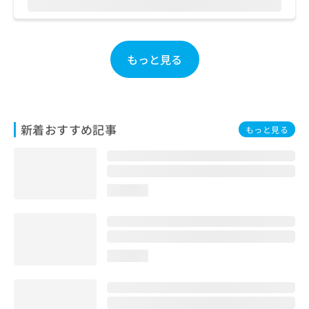
お
問
い
合
もっと見る
わ
せ
は
こ
ち
新着おすすめ記事
もっと見る
ら
loading...
loading...