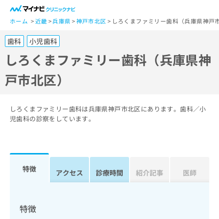
一
般
ホーム
近畿
兵庫県
神戸市北区
しろくまファミリー歯科（兵庫県神戸
ユ
歯科
小児歯科
ー
ザ
しろくまファミリー歯科（兵庫県神
ー
戸市北区）
の
方
は
こ
しろくまファミリー歯科は兵庫県神戸市北区にあります。歯科／小
ち
児歯科の診察をしています。
ら
医
マ
療
イ
特徴
関
アクセス
診療時間
紹介記事
医師
ナ
係
ビ
者
ク
の
リ
特徴
方
ニ