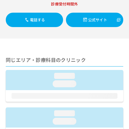
出
稿
クリ
資
診療受付時間外
稿
ニッ
の
料
クナ
の
お
の
ビサ
お
問
電話する
公式サイト
ご
イト
問
い
請
への
い
合
お問
求
合
合せ
わ
は
フォ
わ
せ
こ
ーム
せ
は
ち
とな
は
こ
ら
りま
同じエリア・診療科目のクリニック
こ
ち
す。
ち
ら
クリ
無
ら
ニッ
料
loading...
クの
資
情
予
loading...
料
報
約・
の
症状
拡
のご
ご
充
相談
請
の
など
求
お
はで
loading...
は
申
きま
こ
せん
し
loading...
ので
ち
込