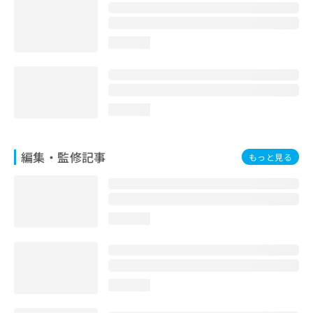
お
問
い
loading...
合
わ
せ
は
こ
loading...
ち
ら
編集・監修記事
もっと見る
loading...
loading...