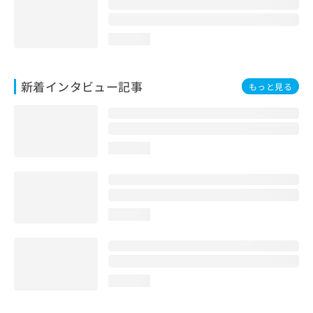
loading...
新着インタビュー記事
もっと見る
loading...
loading...
loading...