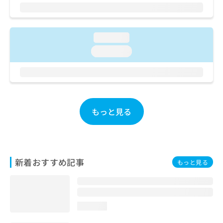
ご了
ら
み
承く
は
ださ
こ
無
い。
ち
料
loading...
ら
情
loading...
報
拡
掲
充
載
の
情
お
報
申
の
もっと見る
し
修
込
正
み
は
は
こ
こ
ち
新着おすすめ記事
もっと見る
ち
ら
ら
そ
の
loading...
他
の