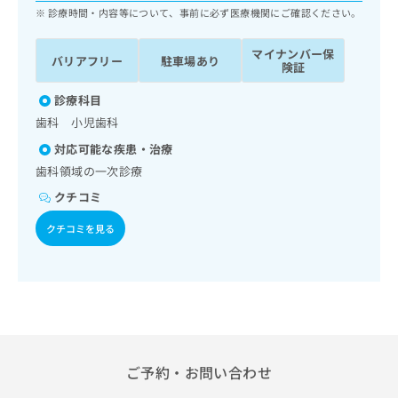
ッ
は
診療時間・内容等について、事前に必ず医療機関にご確認ください。
ク
こ
ナ
ち
マイナンバー保
バリアフリー
駐車場あり
ビ
険証
ら
に
関
診療科目
広
す
広
歯科 小児歯科
告
る
告
代
対応可能な疾患・治療
お
出
理
問
歯科領域の一次診療
稿
店
い
の
クチコミ
合
の
お
わ
方
問
クチコミを見る
せ
い
は
は
合
こ
こ
わ
ち
ち
せ
ら
ら
は
こ
こち
ち
広
らは
広
ら
告
ご予約・お問い合わせ
マイ
告
出
ナビ