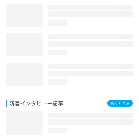
loading...
loading...
loading...
新着インタビュー記事
もっと見る
loading...