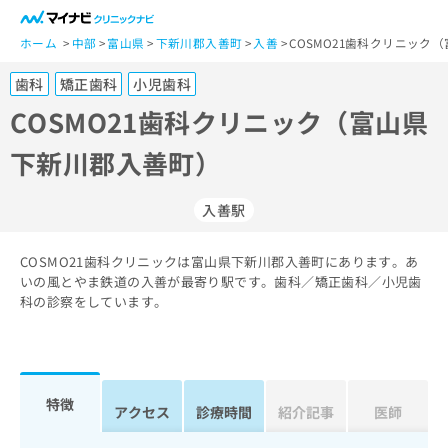
一
般
ホーム
中部
富山県
下新川郡入善町
入善
COSMO21歯科クリニック
ユ
歯科
矯正歯科
小児歯科
ー
ザ
COSMO21歯科クリニック（富山県
ー
下新川郡入善町）
の
方
は
入善駅
こ
ち
COSMO21歯科クリニックは富山県下新川郡入善町にあります。あ
ら
いの風とやま鉄道の入善が最寄り駅です。歯科／矯正歯科／小児歯
科の診察をしています。
医
マ
療
イ
関
ナ
係
ビ
者
ク
特徴
アクセス
診療時間
紹介記事
医師
の
リ
方
ニ