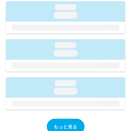
ご了
ら
み
承く
loading...
は
ださ
こ
loading...
無
い。
ち
料
ら
情
報
拡
掲
充
loading...
載
の
情
loading...
お
報
申
の
し
修
込
正
み
は
loading...
は
こ
loading...
こ
ち
ち
ら
ら
そ
の
他
もっと見る
の