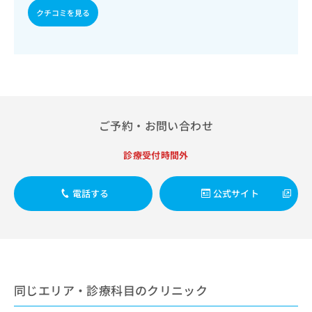
出
稿
クリ
資
クチコミを見る
稿
ニッ
の
料
クナ
の
お
の
ビサ
お
問
ご
イト
問
い
請
への
い
合
お問
求
合
合せ
わ
は
フォ
わ
せ
こ
ーム
せ
は
ち
ご予約・お問い合わせ
とな
は
こ
ら
りま
こ
ち
す。
診療受付時間外
ち
ら
クリ
無
ら
ニッ
料
クの
資
情
電話する
公式サイト
予
料
報
約・
の
症状
拡
のご
ご
充
相談
請
の
など
求
お
はで
は
申
きま
同じエリア・診療科目のクリニック
こ
せん
し
ので
ち
込