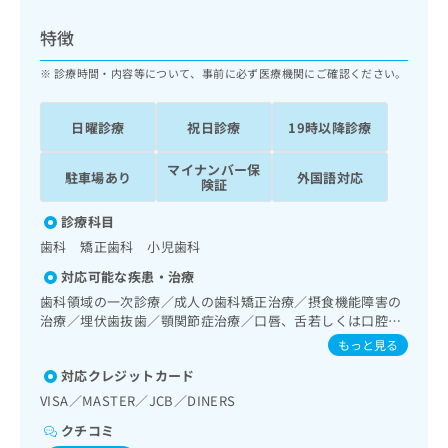
ッ
は
ク
こ
特徴
ナ
ち
ビ
診療時間・内容等について、事前に必ず医療機関にご確認ください。
ら
に
関
広
日曜診療
祝日診療
19時以降診療
す
広
告
る
告
代
マイナンバー保
お
出
駐車場あり
外国語対応
険証
理
問
稿
店
い
の
診療科目
合
の
お
歯科 矯正歯科 小児歯科
わ
方
問
せ
い
は
対応可能な疾患・治療
は
合
こ
歯科領域の一次診療／成人の歯科矯正治療／摂食機能障害の
こ
わ
ち
治療／埋伏歯抜歯／顎関節症治療／口唇、舌若しくは口腔粘
ち
せ
膜の炎症、外傷又は腫瘍の治療
ら
もっと見る
ら
は
こ
対応クレジットカード
こち
ち
広
VISA／MASTER／JCB／DINERS
らは
広
ら
告
マイ
クチコミ
告
出
ナビ