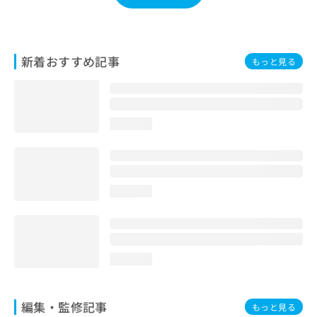
お
問
い
合
新着おすすめ記事
もっと見る
わ
せ
は
こ
ち
loading...
ら
loading...
loading...
編集・監修記事
もっと見る