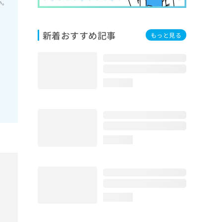
い。
新着おすすめ記事
もっと見る
loading...
loading...
loading...