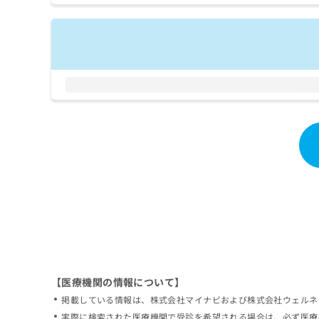
拡
資
きま
充
料
せん
の
ので
の
ご了
お
ご
承く
申
請
ださ
し
求
い。
込
は
み
こ
は
ち
こ
ら
ち
ら
無
料
掲
情
載
報
情
拡
報
充
の
の
修
お
【医療機関の情報について】
正
申
掲載している情報は、株式会社マイナビおよび株式会社ウェルネ
は
し
こ
実際に検索された医療機関で受診を希望される場合は、必ず医療
込