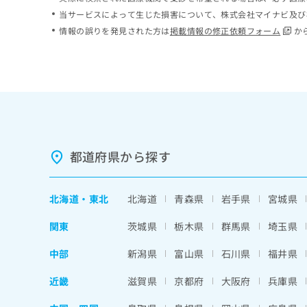
ち
み
当サービスによって生じた損害について、株式会社マイナビ及び
ら
は
情報の誤りを発見された方は
掲載情報の修正依頼フォーム
か
こ
ち
そ
ら
の
他
の
お
問
い
都道府県から探す
合
わ
せ
北海道
・
東北
北海道
青森県
岩手県
宮城県
は
こ
関東
茨城県
栃木県
群馬県
埼玉県
ち
ら
中部
新潟県
富山県
石川県
福井県
近畿
滋賀県
京都府
大阪府
兵庫県