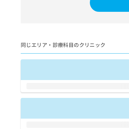
せ
こち
ち
らは
は
マイ
こ
ら
ナビ
ち
クリ
ら
ニッ
クナ
広
ビサ
広
資
イト
告
同じエリア・診療科目のクリニック
告
への
料
出
出
お問
の
稿
合せ
稿
ご
の
フォ
の
請
お
ーム
お
求
問
とな
問
りま
は
い
い
す。
こ
合
合
クリ
ち
わ
ニッ
わ
ら
せ
クの
せ
は
予
は
約・
こ
こ
無
症状
ち
ち
のご
料
ら
相談
ら
情
など
報
はで