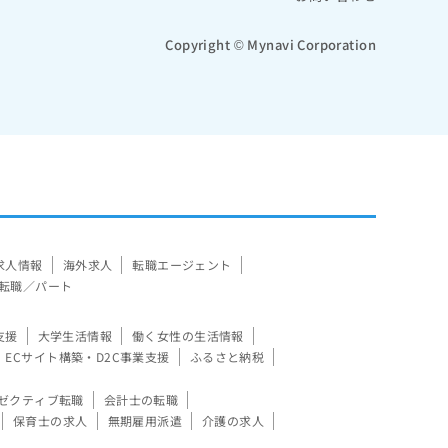
Copyright © Mynavi Corporation
求人情報
海外求人
転職エージェント
転職／パート
支援
大学生活情報
働く女性の生活情報
ECサイト構築・D2C事業支援
ふるさと納税
ゼクティブ転職
会計士の転職
保育士の求人
無期雇用派遣
介護の求人