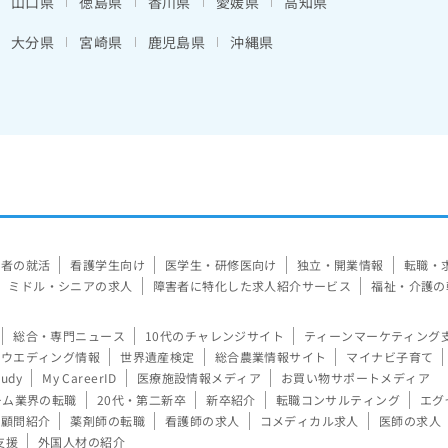
山口県
徳島県
香川県
愛媛県
高知県
大分県
宮崎県
鹿児島県
沖縄県
験者の就活
看護学生向け
医学生・研修医向け
独立・開業情報
転職・
ミドル・シニアの求人
障害者に特化した求人紹介サービス
福祉・介護の
総合・専門ニュース
10代のチャレンジサイト
ティーンマーケティング
ウエディング情報
世界遺産検定
総合農業情報サイト
マイナビ子育て
tudy
My CareerID
医療施設情報メディア
お買い物サポートメディア
ーム業界の転職
20代・第二新卒
新卒紹介
転職コンサルティング
エグ
顧問紹介
薬剤師の転職
看護師の求人
コメディカル求人
医師の求人
支援
外国人材の紹介