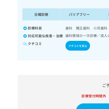
係
ク
者
リ
の
ニ
日曜診療
バリアフリー
ッ
方
ク
は
ナ
診療科目
歯科 矯正歯科 小児歯科
こ
ビ
歯科領域の一次診療／成人
対応可能な疾患・治療
ち
に
関
ら
クチコミ
クチコミを見る
す
る
お
広
広
問
告
告
い
出
代
合
稿
わ
理
の
せ
店
ご
お
は
の
問
こ
い
診療受付時間外
方
ち
合
ら
は
わ
こ