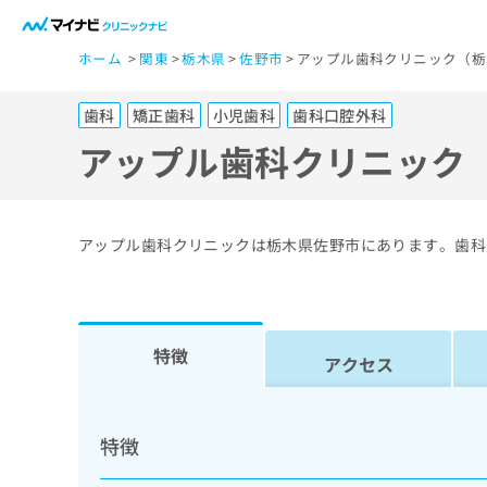
一
ホーム
関東
栃木県
佐野市
アップル歯科クリニック（栃
般
ユ
歯科
矯正歯科
小児歯科
歯科口腔外科
ー
ザ
アップル歯科クリニック
ー
の
方
アップル歯科クリニックは栃木県佐野市にあります。歯科
は
こ
ち
ら
特徴
アクセス
医
マ
療
イ
特徴
ナ
関
ビ