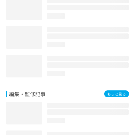
お
問
い
loading...
合
わ
せ
は
loading...
こ
ち
ら
loading...
編集・監修記事
もっと見る
loading...