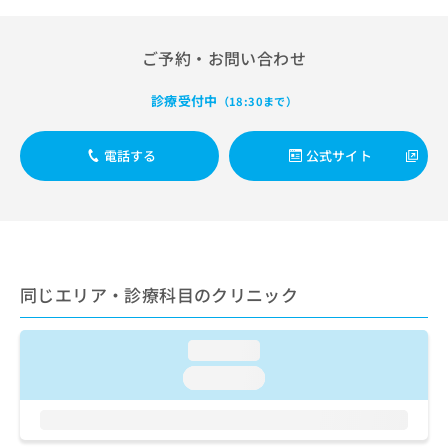
出
稿
クリ
資
稿
ニッ
の
料
クナ
の
お
の
ご予約・お問い合わせ
ビサ
お
問
ご
イト
問
い
請
への
診療受付中
（18:30まで）
い
合
お問
求
合
合せ
わ
は
フォ
わ
せ
こ
電話する
公式サイト
ーム
せ
は
ち
とな
は
こ
ら
りま
こ
ち
す。
ち
ら
クリ
無
ら
ニッ
料
クの
資
情
予
同じエリア・診療科目のクリニック
料
報
約・
の
症状
拡
のご
ご
充
相談
loading...
請
の
など
求
お
loading...
はで
は
申
きま
こ
せん
し
ので
ち
込