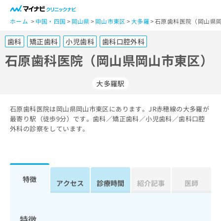
一
般
ホーム
中国・四国
岡山県
岡山市東区
大多羅
石原歯科医院（岡山県岡
ユ
歯科
矯正歯科
小児歯科
歯科口腔外科
ー
ザ
石原歯科医院（岡山県岡山市東区）
ー
の
大多羅駅
方
は
こ
石原歯科医院は岡山県岡山市東区にあります。JR赤穂線の大多羅が
最寄り駅（徒歩9分）です。歯科／矯正歯科／小児歯科／歯科口腔
ち
外科の診察をしています。
ら
医
マ
療
イ
関
ナ
特徴
アクセス
診療時間
紹介記事
医師
係
ビ
者
ク
の
リ
方
ニ
特徴