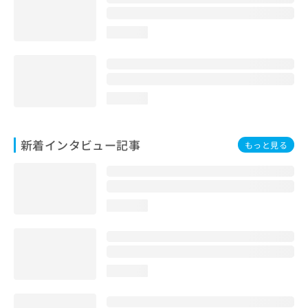
loading...
loading...
新着インタビュー記事
もっと見る
loading...
loading...