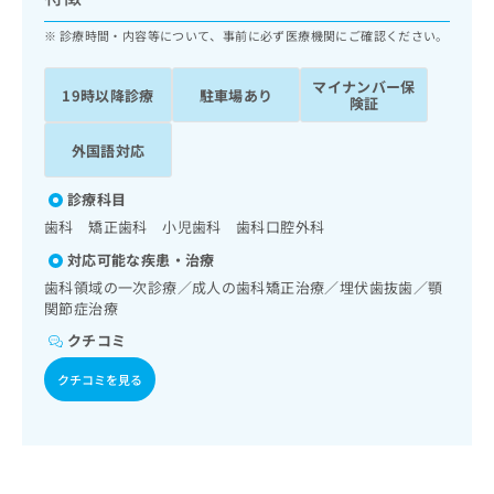
ッ
は
ク
診療時間・内容等について、事前に必ず医療機関にご確認ください。
こ
ナ
ち
ビ
ら
マイナンバー保
19時以降診療
駐車場あり
に
険証
関
広
す
広
外国語対応
告
る
告
代
お
出
診療科目
理
問
稿
歯科 矯正歯科 小児歯科 歯科口腔外科
店
い
の
合
の
お
対応可能な疾患・治療
わ
方
問
歯科領域の一次診療／成人の歯科矯正治療／埋伏歯抜歯／顎
せ
い
は
関節症治療
は
合
こ
クチコミ
こ
わ
ち
ち
せ
ら
クチコミを見る
ら
は
こ
こち
ち
広
らは
広
ら
告
マイ
告
出
ナビ