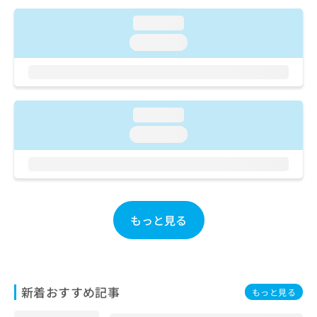
ご了
ら
み
承く
は
loading...
ださ
こ
無
い。
loading...
ち
料
ら
情
報
拡
掲
充
載
loading...
の
情
loading...
お
報
申
の
し
修
込
正
み
は
は
こ
もっと見る
こ
ち
ち
ら
ら
そ
の
新着おすすめ記事
もっと見る
他
の