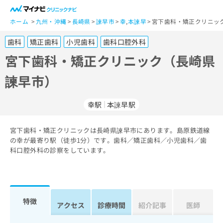
一
般
ホーム
九州・沖縄
長崎県
諫早市
幸
,
本諫早
宮下歯科・矯正クリニッ
ユ
歯科
矯正歯科
小児歯科
歯科口腔外科
ー
ザ
宮下歯科・矯正クリニック（長崎県
ー
諫早市）
の
方
は
幸駅
本諫早駅
こ
ち
宮下歯科・矯正クリニックは長崎県諫早市にあります。島原鉄道線
ら
の幸が最寄り駅（徒歩1分）です。歯科／矯正歯科／小児歯科／歯
科口腔外科の診察をしています。
医
マ
療
イ
関
ナ
係
ビ
者
ク
特徴
アクセス
診療時間
紹介記事
医師
の
リ
方
ニ