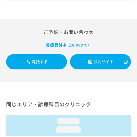
出
稿
クリ
資
稿
ニッ
の
料
クナ
の
お
の
ビサ
お
問
ご
イト
問
い
請
への
ご予約・お問い合わせ
い
合
お問
求
合
合せ
わ
は
フォ
わ
診療受付中
せ
（18:00まで）
こ
ーム
せ
は
ち
とな
は
こ
ら
りま
電話する
公式サイト
こ
ち
す。
ち
ら
クリ
無
ら
ニッ
料
クの
資
情
予
料
報
約・
の
症状
拡
のご
ご
同じエリア・診療科目のクリニック
充
相談
請
の
など
求
お
はで
は
loading...
申
きま
こ
せん
し
loading...
ので
ち
込