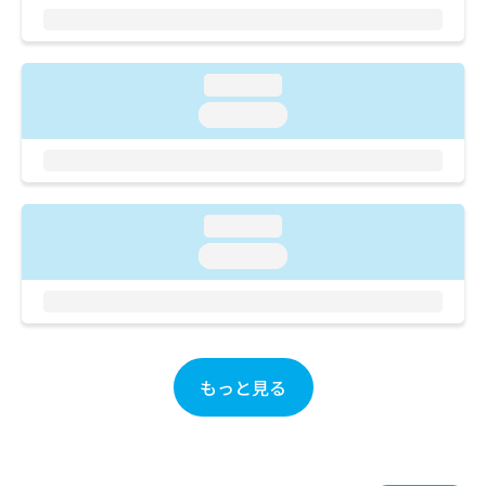
ご了
ら
み
承く
は
ださ
こ
無
い。
ち
料
loading...
ら
情
loading...
報
拡
掲
充
載
の
情
お
報
loading...
申
の
し
修
loading...
込
正
み
は
は
こ
こ
ち
ち
ら
ら
もっと見る
そ
の
他
の