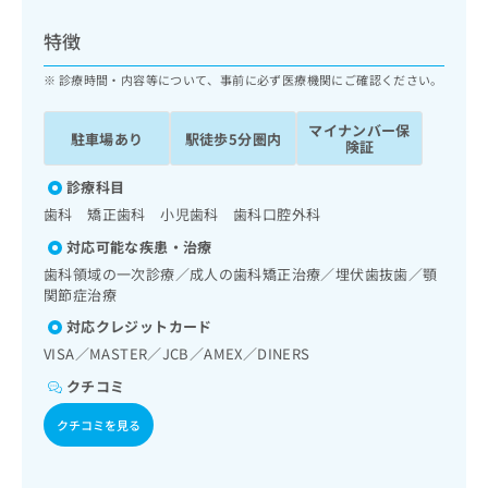
ッ
は
ク
こ
特徴
ナ
ち
ビ
診療時間・内容等について、事前に必ず医療機関にご確認ください。
ら
に
関
マイナンバー保
広
駐車場あり
駅徒歩5分圏内
す
広
険証
告
る
告
代
お
診療科目
出
理
問
稿
歯科 矯正歯科 小児歯科 歯科口腔外科
店
い
の
対応可能な疾患・治療
合
の
お
わ
歯科領域の一次診療／成人の歯科矯正治療／埋伏歯抜歯／顎
方
問
せ
関節症治療
い
は
は
合
こ
対応クレジットカード
こ
わ
ち
VISA／MASTER／JCB／AMEX／DINERS
ち
せ
ら
ら
は
クチコミ
こ
こち
クチコミを見る
ち
広
らは
広
ら
告
マイ
告
出
ナビ