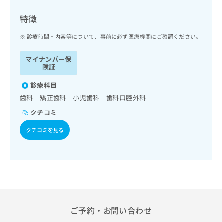
ッ
は
ク
こ
特徴
ナ
ち
ビ
診療時間・内容等について、事前に必ず医療機関にご確認ください。
ら
に
関
マイナンバー保
広
す
広
険証
告
る
告
代
お
診療科目
出
理
問
稿
歯科 矯正歯科 小児歯科 歯科口腔外科
店
い
の
クチコミ
合
の
お
わ
方
問
クチコミを見る
せ
い
は
は
合
こ
こ
わ
ち
ち
せ
ら
ら
は
こ
こち
ち
広
らは
広
ら
告
ご予約・お問い合わせ
マイ
告
出
ナビ