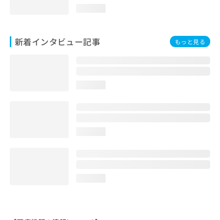
loading...
新着インタビュー記事
もっと見る
loading...
loading...
loading...