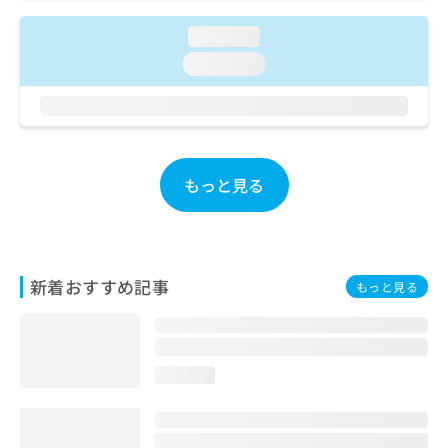
ご了
ら
み
承く
は
loading...
ださ
こ
無
い。
loading...
ち
料
ら
情
報
拡
掲
充
載
の
情
もっと見る
お
報
申
の
し
修
込
正
み
は
新着おすすめ記事
もっと見る
は
こ
こ
ち
ち
ら
ら
loading...
そ
の
他
の