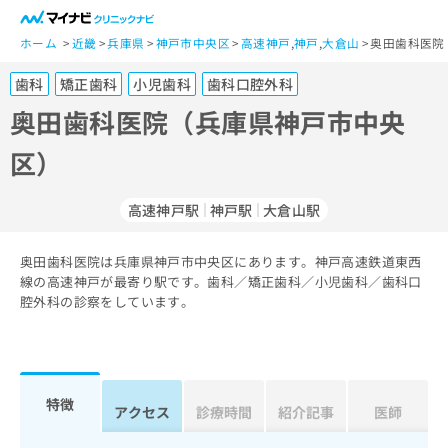
一
般
ホーム
近畿
兵庫県
神戸市中央区
高速神戸
,
神戸
,
大倉山
奥田歯科医院
ユ
歯科
矯正歯科
小児歯科
歯科口腔外科
ー
ザ
奥田歯科医院（兵庫県神戸市中央
ー
区）
の
方
は
高速神戸駅
神戸駅
大倉山駅
こ
ち
奥田歯科医院は兵庫県神戸市中央区にあります。神戸高速鉄道東西
ら
線の高速神戸が最寄り駅です。歯科／矯正歯科／小児歯科／歯科口
腔外科の診察をしています。
医
マ
療
イ
関
ナ
係
ビ
者
ク
特徴
アクセス
診療時間
紹介記事
医師
の
リ
方
ニ