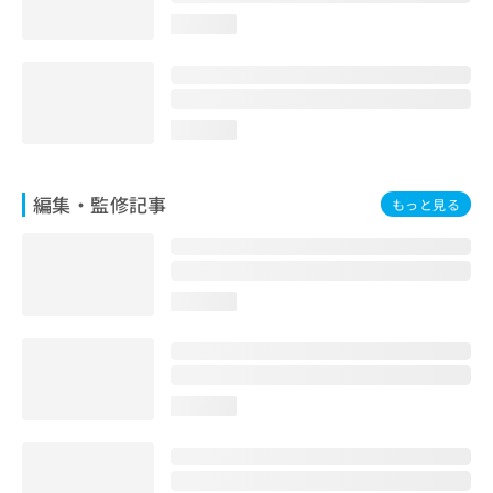
お
loading...
問
い
合
わ
せ
loading...
は
こ
ち
編集・監修記事
もっと見る
ら
loading...
loading...