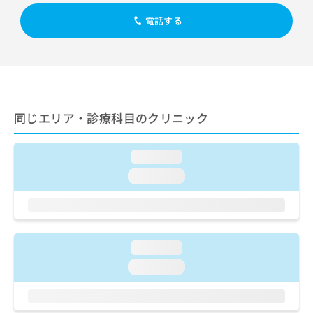
出
稿
クリ
資
稿
ニッ
の
電話する
料
クナ
の
お
の
ビサ
お
問
ご
イト
問
い
請
への
い
合
お問
求
合
合せ
わ
は
フォ
わ
せ
こ
ーム
せ
同じエリア・診療科目のクリニック
は
ち
とな
は
こ
ら
りま
こ
ち
す。
loading...
ち
ら
クリ
無
ら
ニッ
loading...
料
クの
資
情
予
料
報
約・
の
症状
拡
のご
ご
充
相談
loading...
請
の
など
求
お
loading...
はで
は
申
きま
こ
せん
し
ので
ち
込