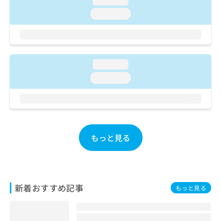
loading...
ご了
ら
み
承く
loading...
は
ださ
こ
無
い。
ち
料
ら
情
報
loading...
拡
掲
充
載
loading...
の
情
お
報
申
の
し
修
込
正
み
は
もっと見る
は
こ
こ
ち
ち
ら
ら
新着おすすめ記事
そ
もっと見る
の
他
の