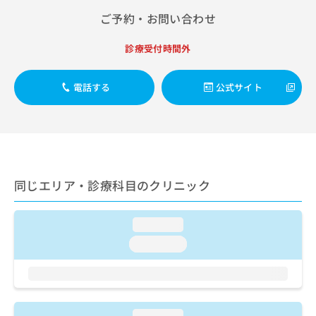
出
稿
クリ
資
ご予約・お問い合わせ
稿
ニッ
の
料
クナ
の
お
の
ビサ
お
問
診療受付時間外
ご
イト
問
い
請
への
い
合
お問
求
電話する
公式サイト
合
合せ
わ
は
フォ
わ
せ
こ
ーム
せ
は
ち
とな
は
こ
ら
りま
こ
ち
す。
ち
ら
クリ
無
ら
ニッ
料
同じエリア・診療科目のクリニック
クの
資
情
予
料
報
約・
の
症状
拡
loading...
のご
ご
充
loading...
相談
請
の
など
求
お
はで
は
申
きま
こ
せん
し
ので
ち
込