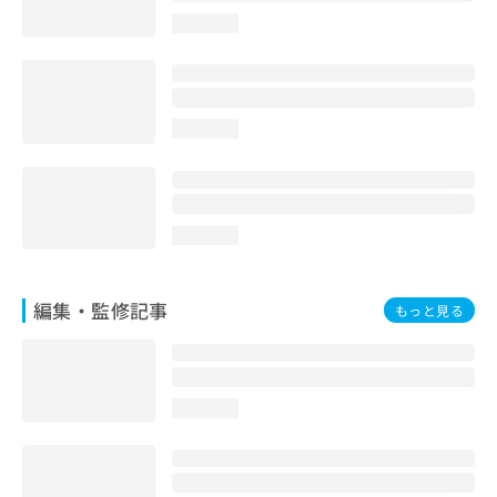
お
loading...
問
い
合
わ
せ
loading...
は
こ
ち
ら
loading...
編集・監修記事
もっと見る
loading...