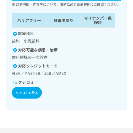
ッ
は
診療時間・内容等について、事前に必ず医療機関にご確認ください。
ク
こ
ナ
ち
マイナンバー保
バリアフリー
駐車場あり
ビ
険証
ら
に
関
診療科目
広
す
広
歯科 小児歯科
告
る
告
代
対応可能な疾患・治療
お
出
理
問
歯科領域の一次診療
稿
店
い
の
対応クレジットカード
合
の
お
VISA／MASTER／JCB／AMEX
わ
方
問
せ
い
は
クチコミ
は
合
こ
こ
クチコミを見る
わ
ち
ち
せ
ら
ら
は
こ
こち
ち
広
らは
広
ら
告
マイ
告
出
ナビ