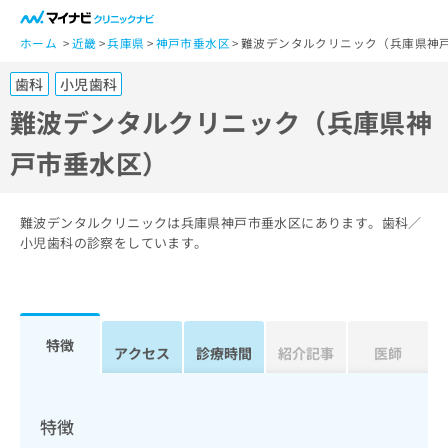
一
般
ホーム
近畿
兵庫県
神戸市垂水区
難波デンタルクリニック（兵庫県神
ユ
歯科
小児歯科
ー
ザ
難波デンタルクリニック（兵庫県神
ー
戸市垂水区）
の
方
は
こ
難波デンタルクリニックは兵庫県神戸市垂水区にあります。歯科／
ち
小児歯科の診察をしています。
ら
医
マ
療
イ
特徴
関
アクセス
診療時間
紹介記事
医師
ナ
係
ビ
者
ク
の
リ
特徴
方
ニ