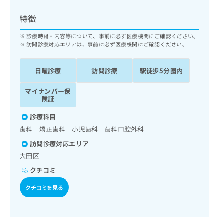
ッ
は
ク
こ
特徴
ナ
ち
ビ
診療時間・内容等について、事前に必ず医療機関にご確認ください。
ら
に
訪問診療対応エリアは、事前に必ず医療機関にご確認ください。
関
広
す
広
告
日曜診療
訪問診療
駅徒歩5分圏内
る
告
代
お
出
マイナンバー保
理
問
稿
険証
店
い
の
合
の
お
診療科目
わ
方
問
歯科 矯正歯科 小児歯科 歯科口腔外科
せ
い
は
は
合
訪問診療対応エリア
こ
こ
わ
大田区
ち
ち
せ
ら
クチコミ
ら
は
こ
クチコミを見る
こち
ち
広
らは
広
ら
告
マイ
告
出
ナビ