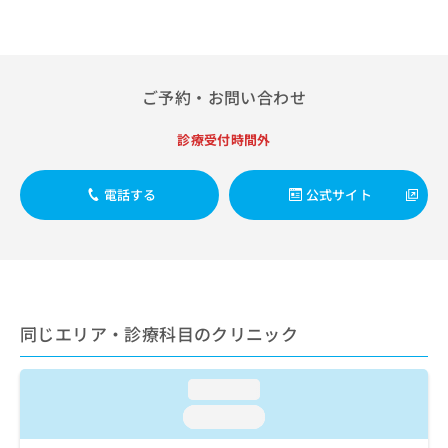
出
稿
クリ
資
稿
ニッ
の
料
クナ
の
お
の
ビサ
お
問
ご
イト
問
い
請
への
ご予約・お問い合わせ
い
合
お問
求
合
合せ
わ
は
診療受付時間外
フォ
わ
せ
こ
ーム
せ
は
ち
とな
は
こ
ら
電話する
公式サイト
りま
こ
ち
す。
ち
ら
クリ
無
ら
ニッ
料
クの
資
情
予
料
報
約・
の
症状
拡
同じエリア・診療科目のクリニック
のご
ご
充
相談
請
の
など
求
お
はで
loading...
は
申
きま
こ
せん
loading...
し
ので
ち
込