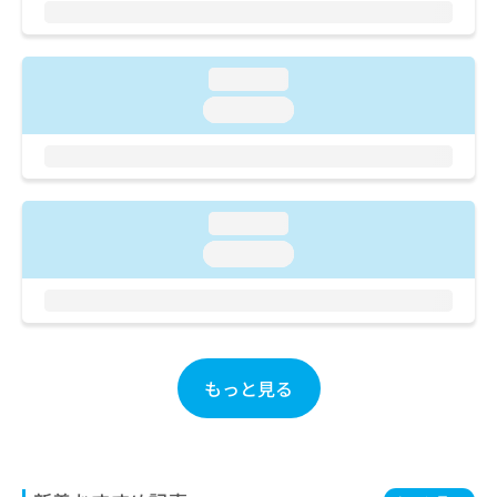
ご了
ら
み
承く
は
ださ
こ
無
い。
ち
loading...
料
ら
情
loading...
報
拡
掲
充
載
の
情
お
報
loading...
申
の
loading...
し
修
込
正
み
は
は
こ
こ
ち
ち
ら
もっと見る
ら
そ
の
他
の