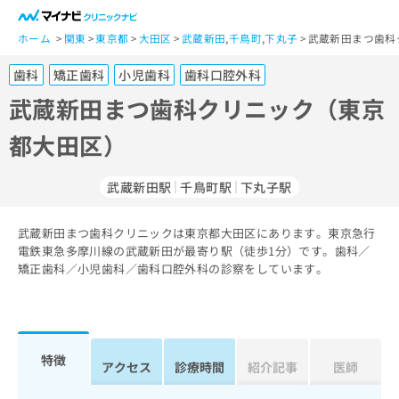
一
般
ホーム
関東
東京都
大田区
武蔵新田
,
千鳥町
,
下丸子
武蔵新田まつ歯科
ユ
歯科
矯正歯科
小児歯科
歯科口腔外科
ー
ザ
武蔵新田まつ歯科クリニック（東京
ー
都大田区）
の
方
は
武蔵新田駅
千鳥町駅
下丸子駅
こ
ち
武蔵新田まつ歯科クリニックは東京都大田区にあります。東京急行
ら
電鉄東急多摩川線の武蔵新田が最寄り駅（徒歩1分）です。歯科／
矯正歯科／小児歯科／歯科口腔外科の診察をしています。
医
マ
療
イ
関
ナ
係
ビ
者
ク
特徴
アクセス
診療時間
紹介記事
医師
の
リ
方
ニ