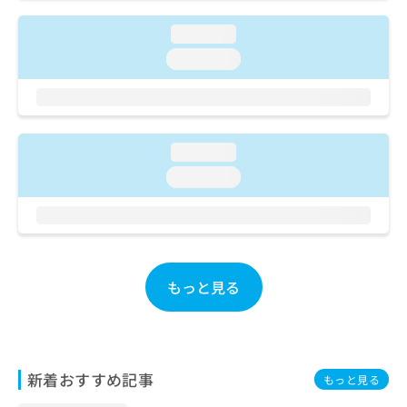
ご了
ら
み
承く
は
ださ
loading...
こ
無
い。
loading...
ち
料
ら
情
報
拡
掲
充
載
loading...
の
情
お
loading...
報
申
の
し
修
込
正
み
は
は
こ
こ
もっと見る
ち
ち
ら
ら
そ
の
新着おすすめ記事
もっと見る
他
の