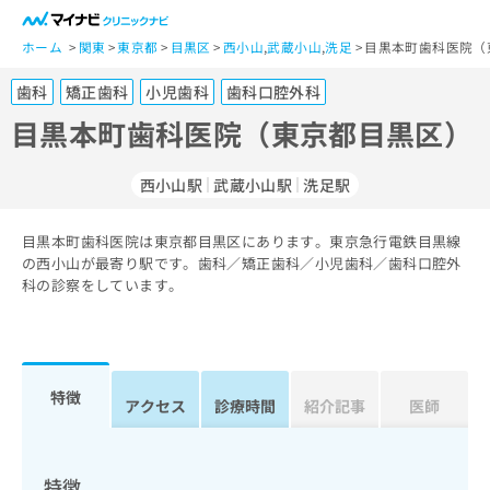
一
般
ホーム
関東
東京都
目黒区
西小山
,
武蔵小山
,
洗足
目黒本町歯科医院（
ユ
歯科
矯正歯科
小児歯科
歯科口腔外科
ー
ザ
目黒本町歯科医院（東京都目黒区）
ー
の
西小山駅
武蔵小山駅
洗足駅
方
は
こ
目黒本町歯科医院は東京都目黒区にあります。東京急行電鉄目黒線
の西小山が最寄り駅です。歯科／矯正歯科／小児歯科／歯科口腔外
ち
科の診察をしています。
ら
医
マ
療
イ
関
ナ
特徴
アクセス
診療時間
紹介記事
医師
係
ビ
者
ク
の
リ
方
ニ
特徴