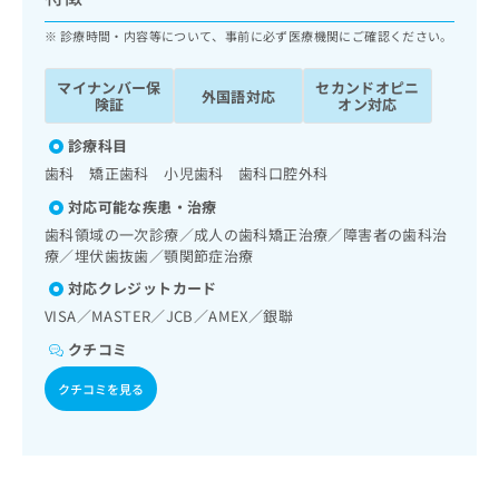
ッ
は
ク
診療時間・内容等について、事前に必ず医療機関にご確認ください。
こ
ナ
ち
ビ
ら
マイナンバー保
セカンドオピニ
外国語対応
に
険証
オン対応
関
広
す
診療科目
広
告
る
告
歯科 矯正歯科 小児歯科 歯科口腔外科
代
お
出
対応可能な疾患・治療
理
問
稿
店
い
歯科領域の一次診療／成人の歯科矯正治療／障害者の歯科治
の
療／埋伏歯抜歯／顎関節症治療
合
の
お
わ
方
問
対応クレジットカード
せ
い
は
VISA／MASTER／JCB／AMEX／銀聯
は
合
こ
こ
わ
クチコミ
ち
ち
せ
ら
クチコミを見る
ら
は
こ
こち
ち
広
らは
広
ら
告
マイ
告
出
ナビ