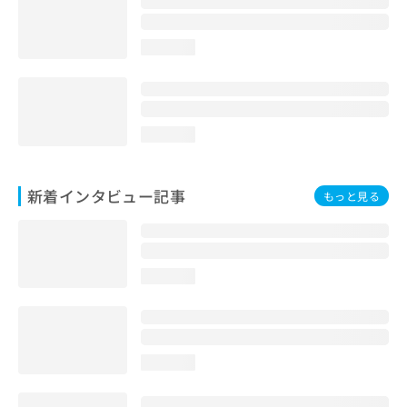
loading...
loading...
新着インタビュー記事
もっと見る
loading...
loading...