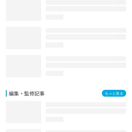
お
問
い
loading...
合
わ
せ
は
こ
loading...
ち
ら
loading...
編集・監修記事
もっと見る
loading...