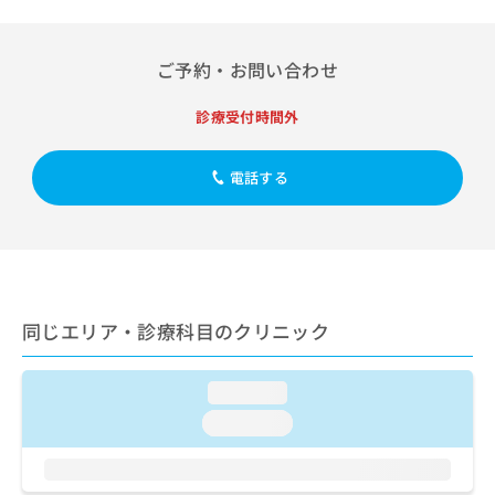
出
稿
クリ
資
稿
ニッ
の
料
クナ
の
お
の
ビサ
ご予約・お問い合わせ
お
問
ご
イト
問
い
請
への
い
診療受付時間外
合
お問
求
合
合せ
わ
は
フォ
わ
せ
こ
電話する
ーム
せ
は
ち
とな
は
こ
ら
りま
こ
ち
す。
ち
ら
クリ
無
ら
ニッ
料
クの
資
情
予
料
同じエリア・診療科目のクリニック
報
約・
の
症状
拡
のご
ご
充
相談
請
loading...
の
など
求
お
はで
loading...
は
申
きま
こ
せん
し
ので
ち
込