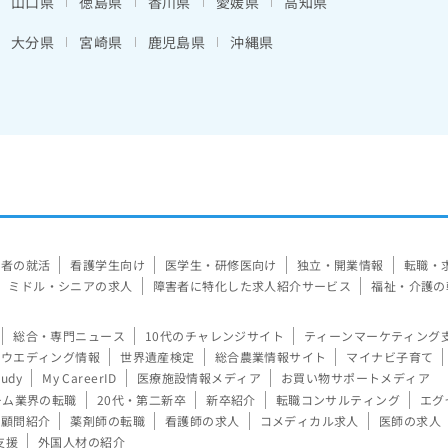
山口県
徳島県
香川県
愛媛県
高知県
大分県
宮崎県
鹿児島県
沖縄県
験者の就活
看護学生向け
医学生・研修医向け
独立・開業情報
転職・
ミドル・シニアの求人
障害者に特化した求人紹介サービス
福祉・介護の
総合・専門ニュース
10代のチャレンジサイト
ティーンマーケティング
ウエディング情報
世界遺産検定
総合農業情報サイト
マイナビ子育て
tudy
My CareerID
医療施設情報メディア
お買い物サポートメディア
ーム業界の転職
20代・第二新卒
新卒紹介
転職コンサルティング
エグ
顧問紹介
薬剤師の転職
看護師の求人
コメディカル求人
医師の求人
支援
外国人材の紹介