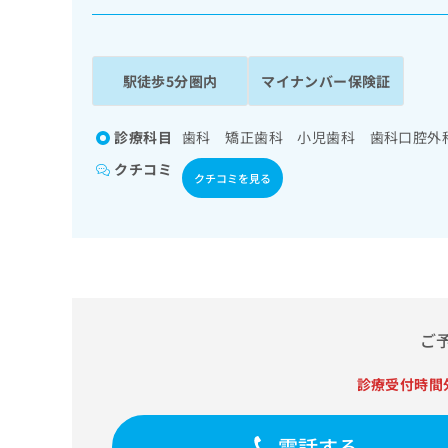
係
ク
者
リ
の
ニ
ッ
方
駅徒歩5分圏内
マイナンバー保険証
ク
は
ナ
こ
ビ
診療科目
歯科 矯正歯科 小児歯科 歯科口腔外
ち
に
クチコミ
関
ら
クチコミを見る
す
る
お
広
広
問
告
告
い
出
代
合
稿
わ
理
の
せ
ご
店
お
は
の
問
こ
診療受付時間
い
方
ち
合
ら
は
わ
電話する
こ