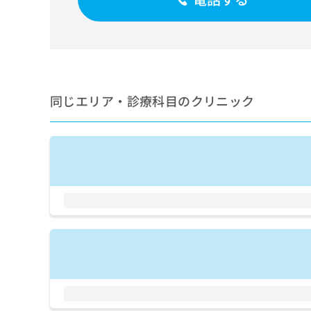
せ
こち
ち
らは
は
マイ
こ
ら
ナビ
ち
クリ
ら
ニッ
クナ
広
ビサ
広
資
イト
同じエリア・診療科目のクリニック
告
告
への
料
出
出
お問
の
稿
合せ
稿
ご
の
フォ
の
請
お
ーム
お
求
問
とな
問
りま
は
い
い
す。
こ
合
合
クリ
ち
わ
ニッ
わ
ら
せ
クの
せ
は
予
は
約・
こ
こ
無
症状
ち
ち
のご
料
ら
相談
ら
情
など
報
はで