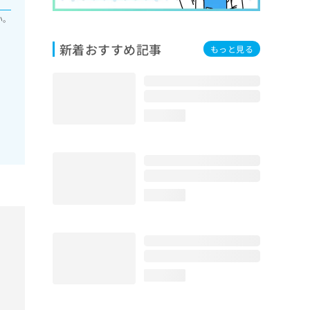
い。
新着おすすめ記事
もっと見る
loading...
loading...
loading...