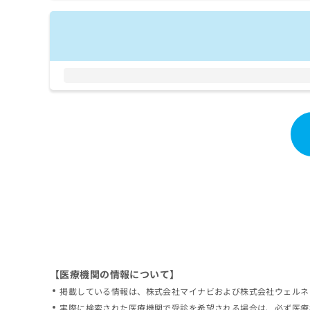
拡
資
きま
充
料
せん
の
ので
の
ご了
お
ご
承く
申
請
ださ
し
求
い。
込
は
み
こ
は
ち
こ
ら
ち
ら
無
料
掲
情
載
報
情
拡
報
充
の
の
修
お
【医療機関の情報について】
正
申
掲載している情報は、株式会社マイナビおよび株式会社ウェルネ
は
し
こ
実際に検索された医療機関で受診を希望される場合は、必ず医療
込