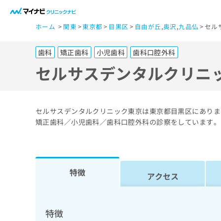
一
ホーム
関東
東京都
目黒区
自由が丘
,
奥沢
,
九品仏
セル
般
ユ
歯科
矯正歯科
小児歯科
歯科口腔外科
ー
ザ
セルサスデンタルクリニ
ー
の
方
セルサスデンタルクリニック東京は東京都目黒区にありま
は
矯正歯科／小児歯科／歯科口腔外科の診察をしています。
こ
ち
ら
特徴
アクセス
医
マ
療
イ
ナ
関
特徴
ビ