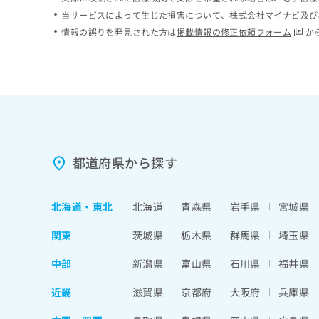
ち
み
当サービスによって生じた損害について、株式会社マイナビ及び
ら
は
情報の誤りを発見された方は
掲載情報の修正依頼フォーム
か
こ
ち
そ
ら
の
他
の
お
問
い
都道府県から探す
合
わ
せ
北海道
・
東北
北海道
青森県
岩手県
宮城県
は
こ
関東
茨城県
栃木県
群馬県
埼玉県
ち
ら
中部
新潟県
富山県
石川県
福井県
近畿
滋賀県
京都府
大阪府
兵庫県