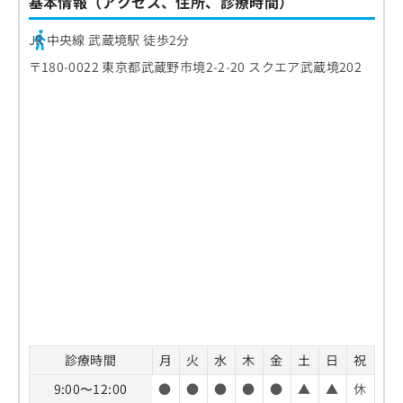
基本情報（アクセス、住所、診療時間）
JR 中央線 武蔵境駅 徒歩2分
〒180-0022 東京都武蔵野市境2-2-20 スクエア武蔵境202
診療時間
月
火
水
木
金
土
日
祝
9:00〜12:00
●
●
●
●
●
▲
▲
休