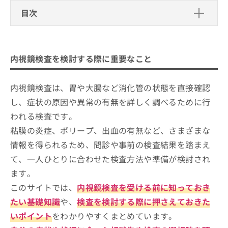
お
目次
問
い
内視鏡検査を検討する際に重要なこと
合
わ
東京都で評判の内視鏡検査におすすめ
内視鏡検査を検討する際に重要なこと
せ
のクリニック13選
は
こ
東京内視鏡クリニック（新宿区）
内視鏡検査は、胃や大腸など消化管の状態を直接確認
ち
東京胃腸肛門内視鏡クリニック 神田日本橋院（千
ら
し、症状の原因や異常の有無を詳しく調べるために行
代田区）
われる検査です。
むさしの内視鏡・胃腸内科クリニック（武蔵野
粘膜の炎症、ポリープ、出血の有無など、さまざまな
市）
情報を得られるため、問診や事前の検査結果を踏まえ
広尾クリニック 内科・消化器（港区）
て、一人ひとりに合わせた検査方法や準備が検討され
秋葉原内科内視鏡クリニック（千代田区）
ます。
とよしま内視鏡クリニック（世田谷区）
このサイトでは、
内視鏡検査を受ける前に知っておき
さくら内視鏡クリニック品川（港区）
たい基礎知識
や、
検査を検討する際に押さえておきた
自由が丘消化器・内視鏡クリニック（目黒区）
いポイント
をわかりやすくまとめています。
かくたに内視鏡消化器内科クリニック（練馬区）