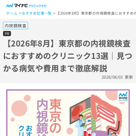
一
般
ホーム
おすすめ記事一覧
【2026年8月】東京都の内視鏡検査におすす
ユ
内視鏡検査
ー
ザ
PR
ー
【2026年8月】東京都の内視鏡検査
の
におすすめのクリニック13選｜見つ
方
は
かる病気や費用まで徹底解説
こ
ち
2026/08/03
更新
ら
医
マ
療
イ
関
ナ
係
ビ
者
ク
の
リ
方
ニ