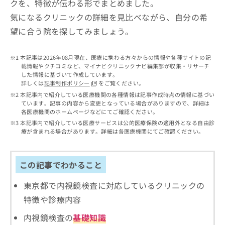
クを、特徴が伝わる形でまとめました。
出
稿
クリ
資
稿
ニッ
の
料
気になるクリニックの詳細を見比べながら、自分の希
クナ
の
お
の
ビサ
望に合う院を探してみましょう。
お
問
ご
イト
問
い
請
への
い
合
お問
求
本記事は2026年08月現在、医療に携わる方々からの情報や各種サイトの記
合
合せ
わ
は
載情報やクチコミなど、マイナビクリニックナビ編集部が収集・リサーチ
フォ
わ
せ
した情報に基づいて作成しています。
こ
ーム
せ
詳しくは
記事制作ポリシー
をご覧ください。
は
ち
とな
は
こ
本記事内で紹介している医療機関の各種情報は記事作成時点の情報に基づい
ら
りま
こ
ています。記事の内容から変更となっている場合がありますので、詳細は
ち
す。
各医療機関のホームページなどにてご確認ください。
ち
ら
クリ
無
ら
本記事内で紹介している医療サービスは公的医療保険の適用外となる自由診
ニッ
料
療が含まれる場合があります。詳細は各医療機関にてご確認ください。
クの
資
情
予
料
報
約・
の
症状
拡
この記事でわかること
のご
ご
充
相談
請
の
など
東京都で内視鏡検査に対応しているクリニックの
求
お
はで
は
特徴や診療内容
申
きま
こ
せん
し
内視鏡検査の
基礎知識
ので
ち
込