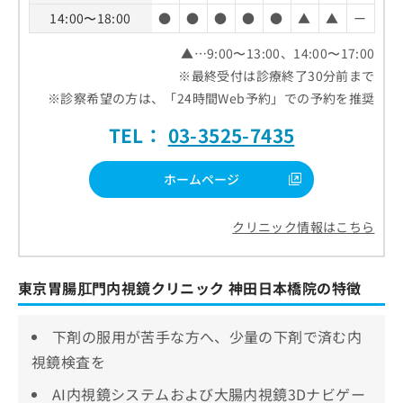
14:00〜18:00
●
●
●
●
●
▲
▲
ー
▲…9:00〜13:00、14:00〜17:00
※最終受付は診療終了30分前まで
※診察希望の方は、「24時間Web予約」での予約を推奨
TEL：
03-3525-7435
ホームページ
クリニック情報はこちら
東京胃腸肛門内視鏡クリニック 神田日本橋院の特徴
下剤の服用が苦手な方へ、少量の下剤で済む内
視鏡検査を
AI内視鏡システムおよび大腸内視鏡3Dナビゲー