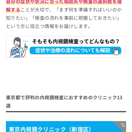
自分の症状や状況に合った相談先や検査の選択肢を理
すぎなみ内視鏡 内科クリニック（杉並区）
解する
ことが大切で、「まず何を準備すればいいのか
知りたい」「検査の流れを事前に把握しておきたい」
西葛西消化器内科クリニック（江戸川区）
という方に役立つ情報をお届けします。
いちょうの森内科 内視鏡クリニック（八王子市）
調布消化器内科・内視鏡クリニック（調布市）
【内視鏡検査をさらに解説】これを知ってから
内視鏡検査を検討しよう！
内視鏡検査の基礎知識
内視鏡検査とは？何をするの？
内視鏡検査を受けるクリニック、どう選べばい
内視鏡検査を受ける目安
い？
東京都で評判の内視鏡検査におすすめのクリニック13
内視鏡検査に対応しているクリニック
選
を選ぶ際の4つのポイント
おすすめのクリニック一覧はこちらから
内視鏡検査とは？検査の内容や特徴を解説
東京内視鏡クリニック（新宿区）
内視鏡検査で見つかる病気の一例