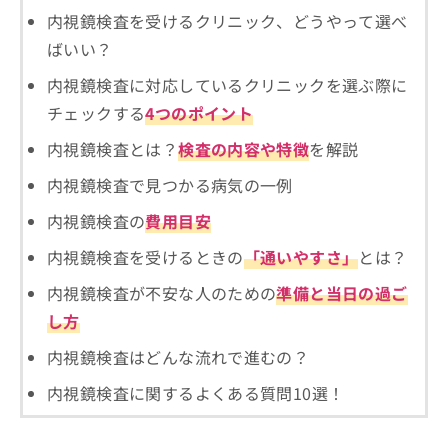
ご了
ら
み
内視鏡検査を受けるクリニック、どうやって選べ
承く
は
ださ
ばいい？
こ
無
い。
ち
料
内視鏡検査に対応しているクリニックを選ぶ際に
ら
情
チェックする
4つのポイント
報
拡
掲
内視鏡検査とは？
検査の内容や特徴
を解説
充
載
の
情
内視鏡検査で見つかる病気の一例
お
報
申
の
内視鏡検査の
費用目安
し
修
込
内視鏡検査を受けるときの
「通いやすさ」
とは？
正
み
は
内視鏡検査が不安な人のための
準備と当日の過ご
は
こ
こ
ち
し方
ち
ら
ら
内視鏡検査はどんな流れで進むの？
そ
内視鏡検査に関するよくある質問10選！
の
他
の