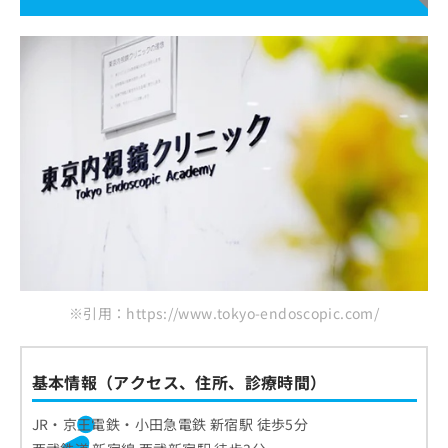
胃潰瘍・十二指腸潰瘍
内視鏡検査の費用目安
逆流性食道炎
内視鏡検査を受けるときの「通いやす
大腸ポリープ
さ」とは？
胃がん・大腸がん
内視鏡検査の受診先を絞り込むポイント
内視鏡検査が不安な人のための準備と
炎症性腸疾患（潰瘍性大腸炎・クローン病）
比較しやすいチェックリスト
当日の過ごし方
胃ポリープ
検査前にできる準備
ピロリ菌感染による萎縮性胃炎
内視鏡検査はどんな流れで進むの？
当日の過ごし方と心構え
1.予約・受付
内視鏡検査に関するよくある質問10選！
鎮静剤を使用する場合の一般的な特徴
2.問診票への記入・事前説明
まとめ：東京都で評判の内視鏡検査におすすめ
3.検査当日の準備と検査
※引用：https://www.tokyo-endoscopic.com/
のクリニック13選
4.検査結果の説明
5.検査後の注意点とフォロー
基本情報（アクセス、住所、診療時間）
JR・京王電鉄・小田急電鉄 新宿駅 徒歩5分