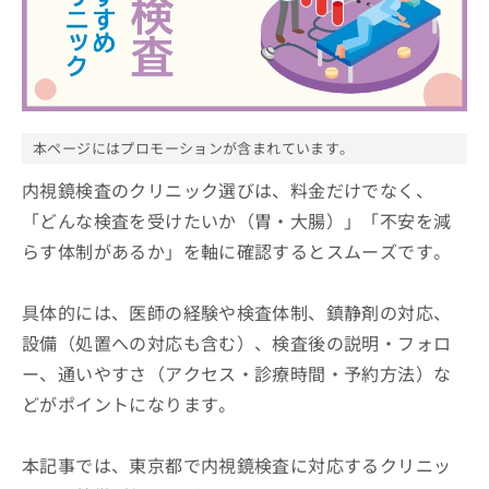
ッ
は
ク
こ
ナ
ち
ビ
ら
に
関
広
す
広
本ページにはプロモーションが含まれています。
告
る
告
代
お
内視鏡検査のクリニック選びは、料金だけでなく、
出
理
問
稿
「どんな検査を受けたいか（胃・大腸）」「不安を減
店
い
の
らす体制があるか」を軸に確認するとスムーズです。
合
の
お
わ
方
問
せ
い
は
具体的には、医師の経験や検査体制、鎮静剤の対応、
は
合
こ
こ
設備（処置への対応も含む）、検査後の説明・フォロ
わ
ち
ち
せ
ー、通いやすさ（アクセス・診療時間・予約方法）な
ら
ら
は
どがポイントになります。
こ
こち
ち
広
らは
広
ら
告
マイ
本記事では、東京都で内視鏡検査に対応するクリニッ
告
出
ナビ