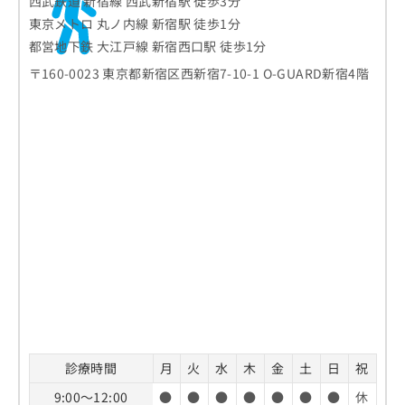
西武鉄道 新宿線 西武新宿駅 徒歩3分
東京メトロ 丸ノ内線 新宿駅 徒歩1分
都営地下鉄 大江戸線 新宿西口駅 徒歩1分
〒160-0023 東京都新宿区西新宿7-10-1 O-GUARD新宿4階
診療時間
月
火
水
木
金
土
日
祝
9:00～12:00
●
●
●
●
●
●
●
休