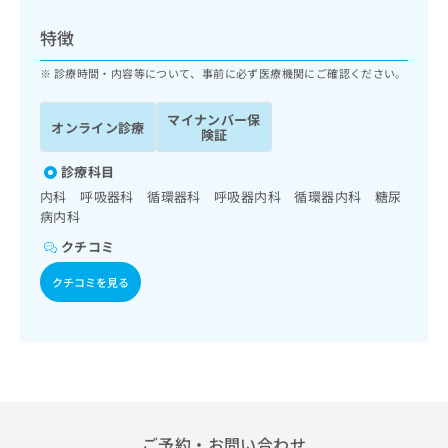
ッ
は
ク
こ
特徴
ナ
ち
ビ
診療時間・内容等について、事前に必ず医療機関にご確認ください。
ら
に
関
マイナンバー保
広
オンライン診療
す
広
険証
告
る
告
代
お
診療科目
出
理
問
稿
内科 呼吸器科 循環器科 呼吸器内科 循環器内科 糖尿
店
い
の
病内科
合
の
お
クチコミ
わ
方
問
せ
い
は
クチコミを見る
は
合
こ
こ
わ
ち
ち
せ
ら
ら
は
こ
こち
ち
広
らは
広
ら
告
マイ
告
出
ナビ
ご予約・お問い合わせ