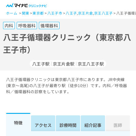
一
般
ホーム
関東
東京都
八王子市
八王子
,
京王片倉
,
京王八王子
八王子循環
ユ
内科
呼吸器科
循環器科
ー
ザ
八王子循環器クリニック（東京都八
ー
王子市）
の
方
は
八王子駅
京王片倉駅
京王八王子駅
こ
ち
八王子循環器クリニックは東京都八王子市にあります。JR中央線
ら
(東京～高尾)の八王子が最寄り駅（徒歩10分）です。内科／呼吸器
科／循環器科の診察をしています。
医
マ
療
イ
関
ナ
係
ビ
者
ク
特徴
アクセス
診療時間
紹介記事
医師
の
リ
方
ニ