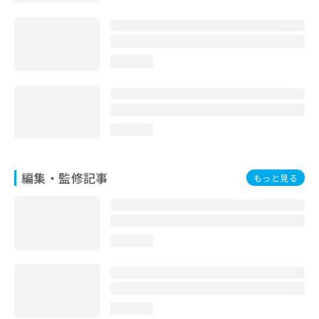
お
問
い
合
loading...
わ
せ
は
こ
ち
loading...
ら
編集・監修記事
もっと見る
loading...
loading...