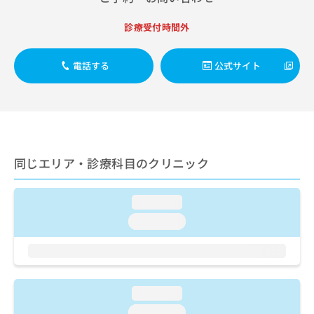
出
稿
クリ
資
稿
ニッ
の
料
診療受付時間外
クナ
の
お
の
ビサ
お
問
ご
イト
問
い
請
への
電話する
公式サイト
い
合
お問
求
合
合せ
わ
は
フォ
わ
せ
こ
ーム
せ
は
ち
とな
は
こ
ら
りま
こ
ち
す。
ち
ら
同じエリア・診療科目のクリニック
クリ
無
ら
ニッ
料
クの
資
情
予
loading...
料
報
約・
の
症状
loading...
拡
のご
ご
充
相談
請
の
など
求
お
はで
は
申
きま
こ
せん
し
loading...
ので
ち
込
loading...