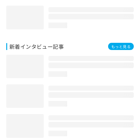
loading...
新着インタビュー記事
もっと見る
loading...
loading...
loading...