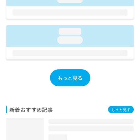
ご了
ら
み
承く
は
ださ
こ
無
い。
ち
料
ら
情
loading...
報
loading...
拡
掲
充
載
の
情
お
報
申
の
し
修
もっと見る
込
正
み
は
は
こ
こ
ち
ち
ら
新着おすすめ記事
もっと見る
ら
そ
の
他
loading...
の