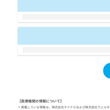
拡
資
きま
充
料
せん
の
ので
の
ご了
お
ご
承く
申
請
ださ
し
求
い。
込
は
み
こ
は
ち
こ
ら
ち
ら
無
料
掲
情
載
報
情
拡
報
充
の
の
修
お
正
申
【医療機関の情報について】
は
し
掲載している情報は、株式会社マイナビおよび株式会社ウェルネ
こ
込