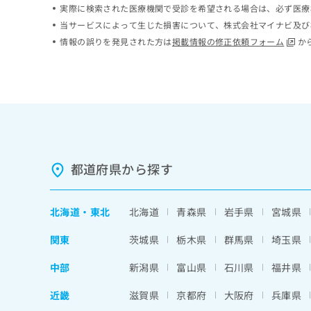
実際に検索された医療機関で受診を希望される場合は、必ず医療
ち
み
ら
当サービスによって生じた損害について、株式会社マイナビ及び
は
こ
情報の誤りを発見された方は
掲載情報の修正依頼フォーム
か
ち
そ
ら
の
他
の
お
問
い
合
都道府県から探す
わ
せ
は
北海道
・
東北
北海道
青森県
岩手県
宮城県
こ
ち
関東
茨城県
栃木県
群馬県
埼玉県
ら
中部
新潟県
富山県
石川県
福井県
近畿
滋賀県
京都府
大阪府
兵庫県