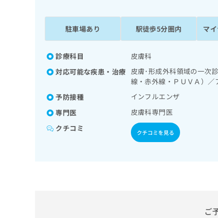
係
ク
者
リ
の
ニ
駐車場あり
駅徒歩5分圏内
マイ
ッ
方
ク
は
ナ
診療科目
皮膚科
こ
ビ
皮膚･形成外科領域の一次
対応可能な疾患・治療
ち
に
線・赤外線・ＰＵＶＡ）／
関
ら
す
インフルエンザ
予防接種
る
皮膚科専門医
専門医
お
広
広
問
クチコミ
告
告
クチコミを見る
い
出
代
合
稿
わ
理
の
せ
店
お
は
の
問
こ
い
方
ち
合
ら
は
ご
わ
こ