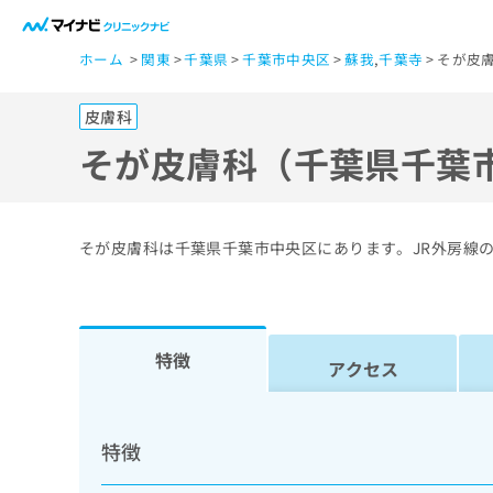
一
ホーム
関東
千葉県
千葉市中央区
蘇我
,
千葉寺
そが皮
般
ユ
皮膚科
ー
ザ
そが皮膚科（千葉県千葉
ー
の
方
そが皮膚科は千葉県千葉市中央区にあります。JR外房線
は
こ
ち
ら
特徴
アクセス
医
マ
療
イ
特徴
ナ
関
ビ