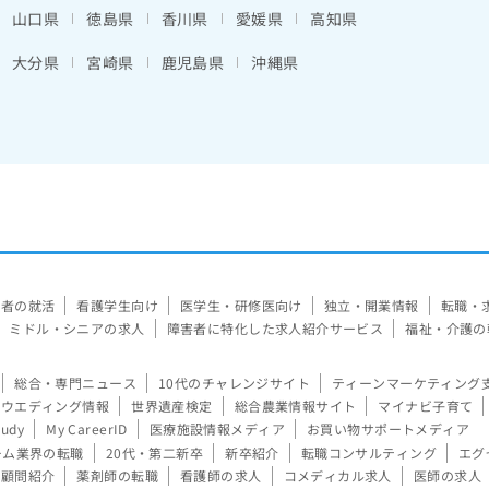
山口県
徳島県
香川県
愛媛県
高知県
大分県
宮崎県
鹿児島県
沖縄県
験者の就活
看護学生向け
医学生・研修医向け
独立・開業情報
転職・
ミドル・シニアの求人
障害者に特化した求人紹介サービス
福祉・介護の
総合・専門ニュース
10代のチャレンジサイト
ティーンマーケティング
ウエディング情報
世界遺産検定
総合農業情報サイト
マイナビ子育て
tudy
My CareerID
医療施設情報メディア
お買い物サポートメディア
ーム業界の転職
20代・第二新卒
新卒紹介
転職コンサルティング
エグ
顧問紹介
薬剤師の転職
看護師の求人
コメディカル求人
医師の求人