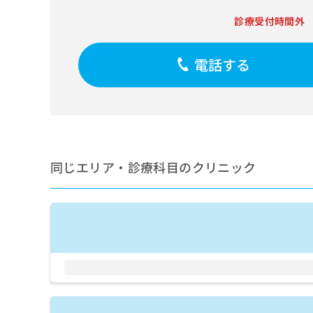
せ
こち
ち
らは
は
診療受付時間外
マイ
こ
ら
ナビ
ち
クリ
ら
電話する
ニッ
クナ
広
ビサ
広
資
イト
告
告
への
料
出
出
お問
の
稿
合せ
稿
ご
の
フォ
の
請
お
ーム
お
同じエリア・診療科目のクリニック
求
問
とな
問
りま
は
い
い
す。
こ
合
合
クリ
ち
わ
ニッ
わ
ら
せ
クの
せ
は
予
は
約・
こ
こ
無
症状
ち
ち
のご
料
ら
相談
ら
情
など
報
はで