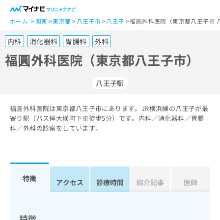
一
般
ホーム
関東
東京都
八王子市
八王子
福圓外科医院（東京都八王子市 
ユ
内科
消化器科
胃腸科
外科
ー
ザ
福圓外科医院（東京都八王子市）
ー
の
八王子駅
方
は
こ
福圓外科医院は東京都八王子市にあります。JR横浜線の八王子が最
寄り駅（バス停大横町下車徒歩5分）です。内科／消化器科／胃腸
ち
科／外科の診察をしています。
ら
医
マ
療
イ
関
ナ
特徴
アクセス
診療時間
紹介記事
医師
係
ビ
者
ク
の
リ
方
ニ
特徴