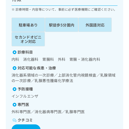
ッ
は
ク
診療時間・内容等について、事前に必ず医療機関にご確認ください。
こ
ナ
ち
ビ
ら
駐車場あり
駅徒歩5分圏内
外国語対応
に
関
広
セカンドオピニ
す
広
告
オン対応
る
告
代
お
出
診療科目
理
問
稿
内科 消化器科 胃腸科 外科 胃腸・消化器内科
店
い
の
合
の
お
対応可能な疾患・治療
わ
方
問
消化器系領域の一次診療／上部消化管内視鏡検査／乳腺領域
せ
い
は
の一次診療／乳腺悪性腫瘍化学療法
は
合
こ
予防接種
こ
わ
ち
ち
せ
インフルエンザ
ら
ら
は
専門医
こ
外科専門医／消化器病専門医／乳腺専門医
こち
ち
広
らは
広
ら
告
クチコミ
マイ
告
出
ナビ