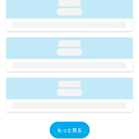
ご了
ら
み
loading...
承く
は
ださ
loading...
こ
無
い。
ち
料
ら
情
報
拡
掲
loading...
充
載
loading...
の
情
お
報
申
の
し
修
込
正
loading...
み
は
は
こ
loading...
こ
ち
ち
ら
ら
そ
の
もっと見る
他
の