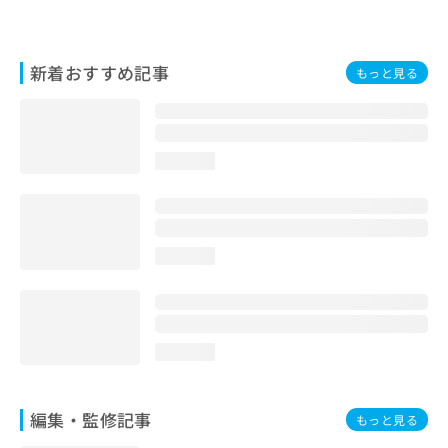
お
問
い
新着おすすめ記事
合
もっと見る
わ
せ
は
こ
loading...
ち
ら
loading...
loading...
編集・監修記事
もっと見る