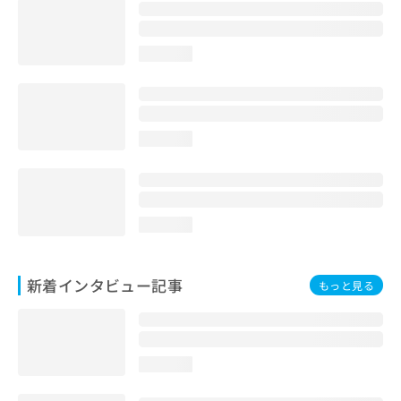
loading...
loading...
loading...
新着インタビュー記事
もっと見る
loading...