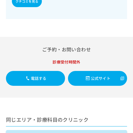
クチコミを見る
出
稿
クリ
資
稿
ニッ
の
料
クナ
の
お
の
ビサ
お
問
ご
イト
問
い
請
への
い
合
お問
求
合
合せ
わ
は
フォ
わ
せ
こ
ーム
ご予約・お問い合わせ
せ
は
ち
とな
は
こ
ら
りま
こ
ち
診療受付時間外
す。
ち
ら
クリ
無
ら
ニッ
料
クの
電話する
公式サイト
資
情
予
料
報
約・
の
症状
拡
のご
ご
充
相談
請
の
など
求
お
はで
は
申
同じエリア・診療科目のクリニック
きま
こ
せん
し
ので
ち
込