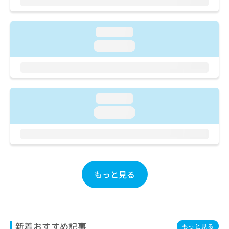
ご了
ら
み
承く
は
ださ
こ
無
い。
loading...
ち
料
ら
loading...
情
報
拡
掲
充
載
の
情
loading...
お
報
申
の
loading...
し
修
込
正
み
は
は
こ
こ
ち
ち
ら
もっと見る
ら
そ
の
他
新着おすすめ記事
の
もっと見る