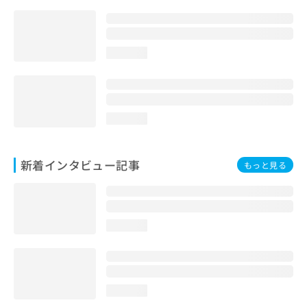
loading...
loading...
新着インタビュー記事
もっと見る
loading...
loading...