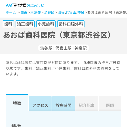
一
般
ホーム
関東
東京都
渋谷区
渋谷
,
代官山
,
神泉
あおば歯科医院（東京都
ユ
歯科
矯正歯科
小児歯科
歯科口腔外科
ー
ザ
あおば歯科医院（東京都渋谷区）
ー
の
渋谷駅
代官山駅
神泉駅
方
は
こ
あおば歯科医院は東京都渋谷区にあります。JR埼京線の渋谷が最寄
り駅です。歯科／矯正歯科／小児歯科／歯科口腔外科の診察をして
ち
います。
ら
医
マ
療
イ
関
ナ
特徴
アクセス
診療時間
紹介記事
医師
係
ビ
者
ク
の
リ
方
ニ
特徴