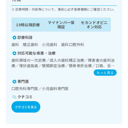
ッ
は
ク
診療時間・内容等について、事前に必ず医療機関にご確認ください。
こ
ナ
ち
ビ
ら
マイナンバー保
セカンドオピニ
19時以降診療
に
険証
オン対応
関
広
す
診療科目
広
告
る
告
歯科 矯正歯科 小児歯科 歯科口腔外科
代
お
出
対応可能な疾患・治療
理
問
稿
店
い
歯科領域の一次診療／成人の歯科矯正治療／障害者の歯科治
の
療／埋伏歯抜歯／顎関節症治療／顎骨骨折治療／口唇、舌若
合
の
お
しくは口腔粘膜の炎症、外傷又は腫瘍の治療
わ
方
問
もっと見る
せ
い
は
専門医
は
合
こ
口腔外科専門医／小児歯科専門医
こ
わ
ち
ち
せ
クチコミ
ら
ら
は
こ
クチコミを見る
こち
ち
広
らは
広
ら
告
マイ
告
出
ナビ