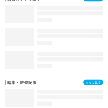
お
問
い
合
loading...
わ
せ
は
こ
ち
loading...
ら
loading...
編集・監修記事
もっと見る
loading...