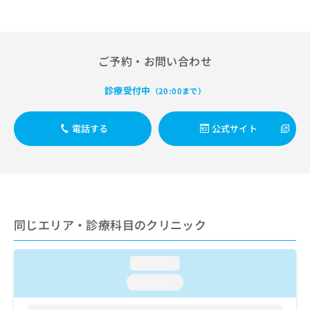
出
稿
クリ
資
稿
ニッ
の
料
クナ
の
お
の
ビサ
お
問
ご
イト
問
ご予約・お問い合わせ
い
請
への
い
合
お問
求
合
合せ
わ
診療受付中
は
（20:00まで）
フォ
わ
せ
こ
ーム
せ
は
ち
とな
は
電話する
公式サイト
こ
ら
りま
こ
ち
す。
ち
ら
クリ
無
ら
ニッ
料
クの
資
情
予
料
報
約・
の
症状
拡
同じエリア・診療科目のクリニック
のご
ご
充
相談
請
の
など
求
お
loading...
はで
は
申
きま
loading...
こ
せん
し
ので
ち
込