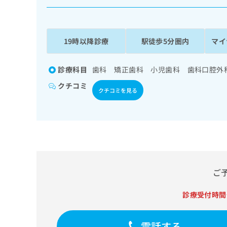
係
ク
者
リ
の
ニ
ッ
方
19時以降診療
駅徒歩5分圏内
マイ
ク
は
ナ
こ
ビ
診療科目
歯科 矯正歯科 小児歯科 歯科口腔外
ち
に
クチコミ
関
ら
クチコミを見る
す
る
お
広
広
問
告
告
い
出
代
合
稿
わ
理
の
せ
ご
店
お
は
の
問
こ
診療受付時間
い
方
ち
合
ら
は
わ
電話する
こ