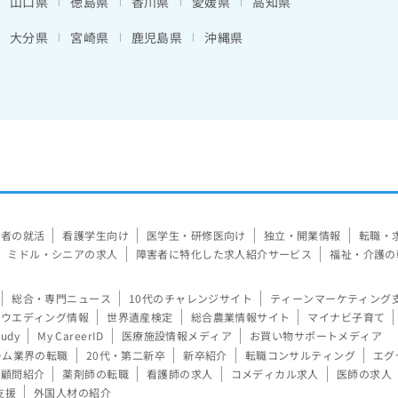
山口県
徳島県
香川県
愛媛県
高知県
大分県
宮崎県
鹿児島県
沖縄県
験者の就活
看護学生向け
医学生・研修医向け
独立・開業情報
転職・
ミドル・シニアの求人
障害者に特化した求人紹介サービス
福祉・介護の
総合・専門ニュース
10代のチャレンジサイト
ティーンマーケティング
ウエディング情報
世界遺産検定
総合農業情報サイト
マイナビ子育て
tudy
My CareerID
医療施設情報メディア
お買い物サポートメディア
ーム業界の転職
20代・第二新卒
新卒紹介
転職コンサルティング
エグ
顧問紹介
薬剤師の転職
看護師の求人
コメディカル求人
医師の求人
支援
外国人材の紹介