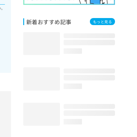
い。
新着おすすめ記事
もっと見る
loading...
loading...
loading...