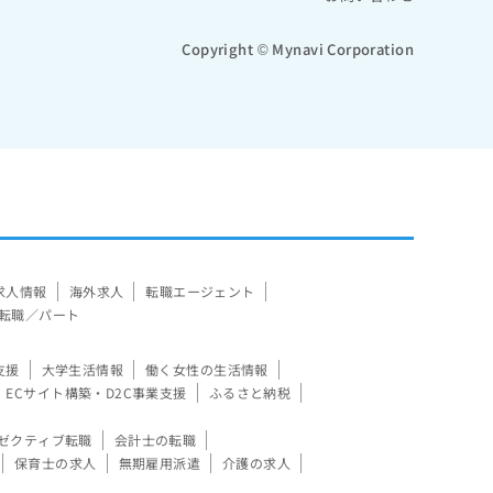
Copyright © Mynavi Corporation
求人情報
海外求人
転職エージェント
転職／パート
支援
大学生活情報
働く女性の生活情報
ECサイト構築・D2C事業支援
ふるさと納税
ゼクティブ転職
会計士の転職
保育士の求人
無期雇用派遣
介護の求人