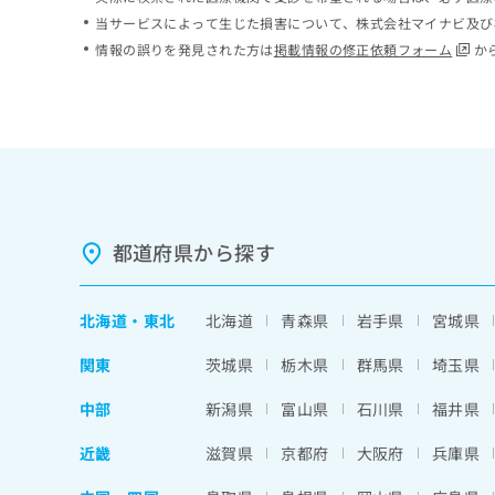
ち
み
当サービスによって生じた損害について、株式会社マイナビ及び
ら
は
情報の誤りを発見された方は
掲載情報の修正依頼フォーム
か
こ
ち
そ
ら
の
他
の
お
問
い
都道府県から探す
合
わ
せ
北海道
・
東北
北海道
青森県
岩手県
宮城県
は
こ
関東
茨城県
栃木県
群馬県
埼玉県
ち
ら
中部
新潟県
富山県
石川県
福井県
近畿
滋賀県
京都府
大阪府
兵庫県