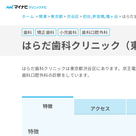
一
ホーム
関東
東京都
渋谷区
初台
,
参宮橋
,
幡ヶ谷
はらだ
般
ユ
歯科
矯正歯科
小児歯科
歯科口腔外科
ー
ザ
はらだ歯科クリニック（
ー
の
方
はらだ歯科クリニックは東京都渋谷区にあります。京王電
は
歯科口腔外科の診察をしています。
こ
ち
ら
特徴
アクセス
医
マ
療
イ
ナ
関
特徴
ビ