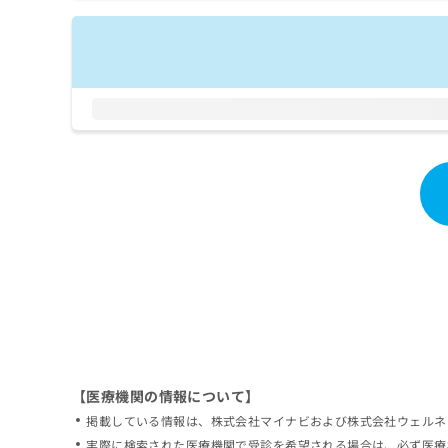
拡
資
きま
充
料
せん
の
ので
の
ご了
お
ご
承く
申
請
ださ
し
求
い。
込
は
み
こ
は
ち
こ
ら
ち
ら
無
料
掲
情
載
報
情
拡
報
充
の
の
修
お
【医療機関の情報について】
正
申
掲載している情報は、株式会社マイナビおよび株式会社ウェルネ
は
し
こ
実際に検索された医療機関で受診を希望される場合は、必ず医療
込