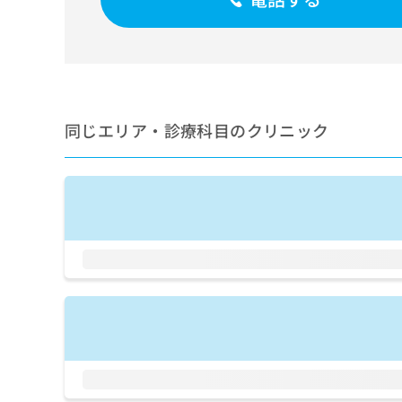
せ
こち
ち
らは
は
マイ
こ
ら
ナビ
ち
クリ
ら
ニッ
クナ
広
ビサ
広
資
イト
同じエリア・診療科目のクリニック
告
告
への
料
出
出
お問
の
稿
合せ
稿
ご
の
フォ
の
請
お
ーム
お
求
問
とな
問
りま
は
い
い
す。
こ
合
合
クリ
ち
わ
ニッ
わ
ら
せ
クの
せ
は
予
は
約・
こ
こ
無
症状
ち
ち
のご
料
ら
相談
ら
情
など
報
はで