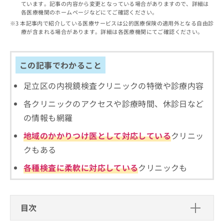
出
ています。記事の内容から変更となっている場合がありますので、詳細は
稿
クリ
資
各医療機関のホームページなどにてご確認ください。
稿
ニッ
の
料
クナ
の
本記事内で紹介している医療サービスは公的医療保険の適用外となる自由診
お
の
ビサ
療が含まれる場合があります。詳細は各医療機関にてご確認ください。
お
問
ご
イト
問
い
請
への
い
合
お問
求
合
合せ
この記事でわかること
わ
は
フォ
わ
せ
こ
ーム
せ
は
足立区の内視鏡検査クリニックの特徴や診療内容
ち
とな
は
こ
ら
りま
各クリニックのアクセスや診療時間、休診日など
こ
ち
す。
ち
ら
クリ
の情報も網羅
無
ら
ニッ
料
クの
地域のかかりつけ医として対応している
クリニッ
資
情
予
料
クもある
報
約・
の
症状
拡
のご
各種検査に柔軟に対応している
クリニックも
ご
充
相談
請
の
など
求
お
はで
は
申
きま
目次
こ
せん
し
ので
ち
込