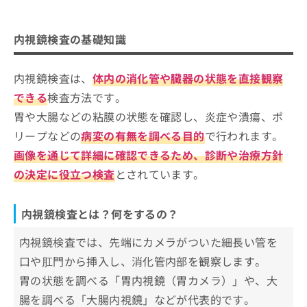
ご了
内視鏡検査の基礎知識
ら
み
承く
は
ださ
内視鏡検査とは？何をするの？
内視鏡検査を受けるクリニック、どう選べばい
こ
無
い。
内視鏡検査の基礎知識
内視鏡検査を受ける目安
ち
い？
料
ら
情
内視鏡検査は、
体内の消化管や臓器の状態を直接観察
報
内視鏡検査を受ける際にチェックする4
拡
掲
つのポイント
できる
検査方法です。
充
載
胃や大腸などの粘膜の状態を確認し、炎症や潰瘍、ポ
内視鏡検査ってなにをするの？基礎知識をわかり
の
情
足立区で評判の内視鏡検査におすすめ
お
やすく紹介！
報
リープなどの
病変の有無を調べる目的
で行われます。
のクリニック5選
申
の
画像を通じて詳細に確認できるため、診断や治療方針
し
修
西新井大腸肛門科
の決定に役立つ検査
とされています。
込
正
あおば内科・総合診療クリニック
み
は
は
こ
足立外科胃腸内科医院
内視鏡検査とは？何をするの？
こ
ち
北綾瀬駅前せたクリニック
ち
ら
内視鏡検査では、先端にカメラがついた細長い管を
ら
三上内科クリニック
口や肛門から挿入し、消化管内部を観察します。
そ
【内視鏡検査の基礎知識】これを知ってから内
の
胃の状態を調べる「胃内視鏡（胃カメラ）」や、大
視鏡検査を受けよう！
他
腸を調べる「大腸内視鏡」などが代表的です。
の