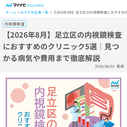
一
般
ホーム
おすすめ記事一覧
【2026年8月】足立区の内視鏡検査におすす
ユ
内視鏡検査
ー
ザ
【2026年8月】足立区の内視鏡検査
ー
におすすめのクリニック5選｜見つ
の
方
かる病気や費用まで徹底解説
は
こ
2026/08/03
更新
ち
ら
医
マ
療
イ
関
ナ
係
ビ
者
ク
の
リ
方
ニ