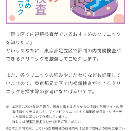
ッ
は
ク
こ
ナ
ち
ビ
ら
に
関
「足立区で内視鏡検査ができるおすすめのクリニック
広
す
広
を知りたい」
告
る
告
代
というあなたに、東京都足立区で評判の内視鏡検査が
お
出
理
問
稿
できるクリニックを厳選してご紹介します。
店
い
の
合
の
お
わ
方
問
また、各クリニックの強みやこだわりなども記載して
せ
い
は
いますので、東京都足立区で内視鏡検査ができるクリ
は
合
こ
ニックを探す際の参考になれば幸いです。
こ
わ
ち
ち
せ
ら
ら
は
本記事は2026年08月現在、医療に携わる方々からの情報や各種サイトの記
こ
載情報やクチコミなど、マイナビクリニックナビ編集部が収集・リサーチ
こち
ち
広
した情報に基づいて作成しています。
らは
広
ら
告
詳しくは
記事制作ポリシー
をご覧ください。
マイ
告
出
本記事内で紹介している医療機関の各種情報は記事作成時点の情報に基づい
ナビ