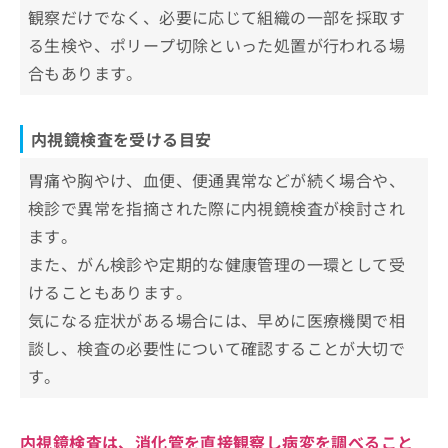
お
観察だけでなく、必要に応じて組織の一部を採取す
内視鏡検査とは？検査の内容や特徴を解説
問
る生検や、ポリープ切除といった処置が行われる場
い
内視鏡検査で見つかる病気の一例
合もあります。
合
胃潰瘍・十二指腸潰瘍
わ
内視鏡検査の費用目安
せ
逆流性食道炎
は
内視鏡検査を受ける目安
内視鏡検査に関するよくある質問10選！
大腸ポリープ
こ
ち
胃痛や胸やけ、血便、便通異常などが続く場合や、
胃がん・大腸がん
まとめ：足立区で評判の内視鏡検査におすすめ
ら
検診で異常を指摘された際に内視鏡検査が検討され
のクリニック5選
炎症性腸疾患（潰瘍性大腸炎・クローン病）
ます。
胃ポリープ
また、がん検診や定期的な健康管理の一環として受
けることもあります。
気になる症状がある場合には、早めに医療機関で相
談し、検査の必要性について確認することが大切で
す。
内視鏡検査は、消化管を直接観察し病変を調べること