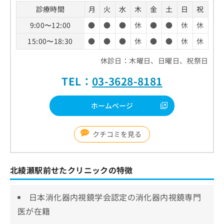
診療時間
月
火
水
木
金
土
日
祝
9:00〜12:00
●
●
●
休
●
●
休
休
15:00〜18:30
●
●
●
休
●
●
休
休
休診日：木曜日、日曜日、祝祭日
TEL：
03-3628-8181
ホームページ
クチコミを見る
北綾瀬駅前せたクリニックの特徴
日本消化器内視鏡学会認定の消化器内視鏡専門
医が在籍